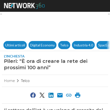
Pileri: “È ora di creare la rete
Ultimi articoli
Digital Economy
Telco
Industria 4.0
SpacEc
L'INCHIESTA
Pileri: “È ora di creare la rete dei
prossimi 100 anni”
Home
Telco