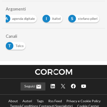
Argomenti
A
I
S
agenda digitale
italtel
stefano pileri
Canali
T
Telco
Seguici
About
Autori
Tags
Rss Feed
Privacy e Cookie Policy
Terms&Conditions Contenuti Specialistici
Cookie Center