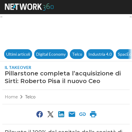
Pillarstone completa l’acquisi
Ultimi articoli
Digital Economy
Telco
Industria 4.0
SpacEc
IL TAKEOVER
Pillarstone completa l’acquisizione di
Sirti: Roberto Pisa il nuovo Ceo
Home
Telco