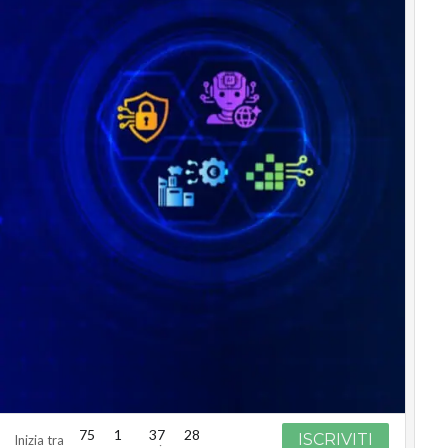
75
1
37
27
ISCRIVITI
Inizia tra