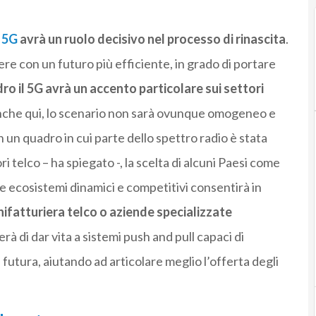
l
5G
avrà un ruolo decisivo nel processo di rinascita
.
ere con un futuro più efficiente, in grado di portare
o il 5G avrà un accento particolare sui settori
nche qui, lo scenario non sarà ovunque omogeneo e
n un quadro in cui parte dello spettro radio è stata
i telco – ha spiegato -, la scelta di alcuni Paesi come
e ecosistemi dinamici e competitivi consentirà in
nifatturiera telco o aziende specializzate
à di dar vita a sistemi push and pull capaci di
futura, aiutando ad articolare meglio l’offerta degli