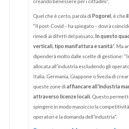
creando benessere per i cittadini”.
Quel che è certo, parola di
Pogorel
, è che
i
“Il post-Covid – ha spiegato – dovrà coincid
rimedi ai difetti del passato.
In questo quadr
verticali, tipo manifattura e sanità
”. Ma a
dipenderà molto dalle scelte di gestione: “I
allocata all’industria escludendo gli operator
Italia, Germania, Giappone o Svezia di crear
queste zone di
affiancare all’industria ma
attraverso licenze locali
. Questo permetter
spingere in modo massiccio la competitività 
operatori e la domanda dell’industria”.