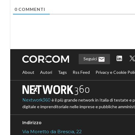
0
COMMENTI
Seguici
About
Autori
Tags
Rss Feed
Privacy e Cookie Poli
Nextwork360
è il più grande network in Italia di testate e 
digitale e imprenditoriale nelle imprese e pubbliche amministr
Indirizzo
Via Moretto da Brescia, 22