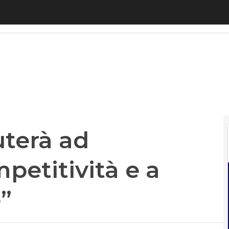
terà ad accrescere la competitività e a creare bene
uterà ad
petitività e a
”