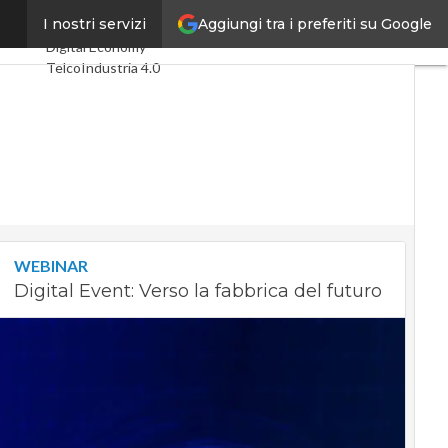
Aggiungi tra i preferiti su Google
ssere”
I nostri servizi
Ultimi articoli
Digital Economy
Telco
Industria 4.0
SpacEconomy
PA Digitale
Green economy
Intelligenza
artificiale
Videointerviste
Le Guide di CorCom
Podcast
Privacy
WEBINAR
Digital Event: Verso la fabbrica del futuro