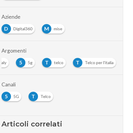
Aziende
D
M
Digital360
mise
Argomenti
5
T
T
taly
5g
telco
Telco per l'italia
Canali
5
T
5G
Telco
Articoli correlati