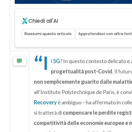
Chiedi all'AI
Riassumi questo articolo
Approfondisci con altre font
“I
l
5G
? In questo contesto delicato e
progettualità post-Covid
. Il futu
non semplicemente guarito dalle malatti
all’Institute Polytechnique de Paris, è convi
Recovery
è ambiguo – ha affermato in col
si tratterà di
compensare le perdite regist
competitività delle economie europee e m