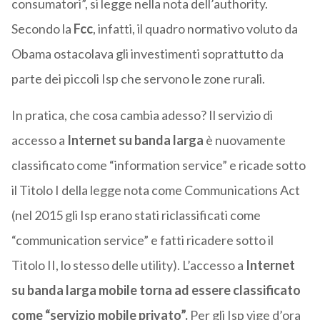
consumatori”, si legge nella nota dell’authority.
Secondo la
Fcc
, infatti, il quadro normativo voluto da
Obama ostacolava gli investimenti soprattutto da
parte dei piccoli Isp che servono le zone rurali.
In pratica, che cosa cambia adesso? Il servizio di
accesso a
Internet su banda larga
è nuovamente
classificato come “information service” e ricade sotto
il Titolo I della legge nota come Communications Act
(nel 2015 gli Isp erano stati riclassificati come
“communication service” e fatti ricadere sotto il
Titolo II, lo stesso delle utility). L’accesso a
Internet
su banda larga mobile
torna ad essere classificato
come “servizio mobile privato”.
Per gli Isp vige d’ora