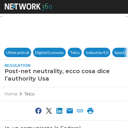
Post-net neutrality, ecco cosa 
Ultimi articoli
Digital Economy
Telco
Industria 4.0
SpacEc
REGULATION
Post-net neutrality, ecco cosa dice
l’authority Usa
Home
Telco