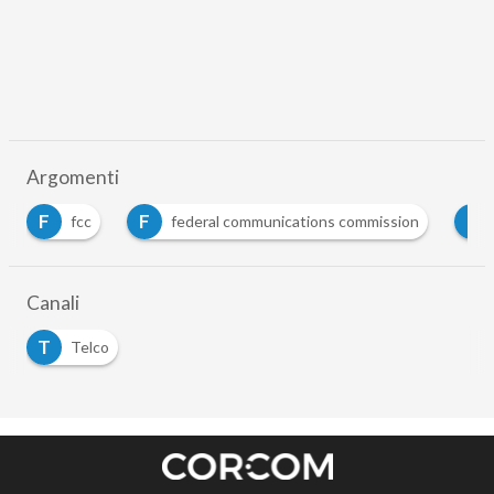
Argomenti
F
F
I
fcc
federal communications commission
Canali
T
Telco