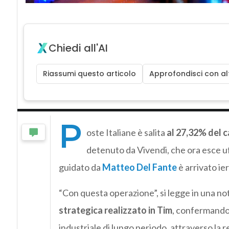
Chiedi all'AI
Riassumi questo articolo
Approfondisci con alt
P
oste Italiane è salita
al 27,32% del c
detenuto da Vivendi, che ora esce uf
guidato da
Matteo Del Fante
è arrivato ier
“Con questa operazione”, si legge in una not
strategica realizzato in Tim
, confermando i
industriale di lungo periodo, attraverso la r