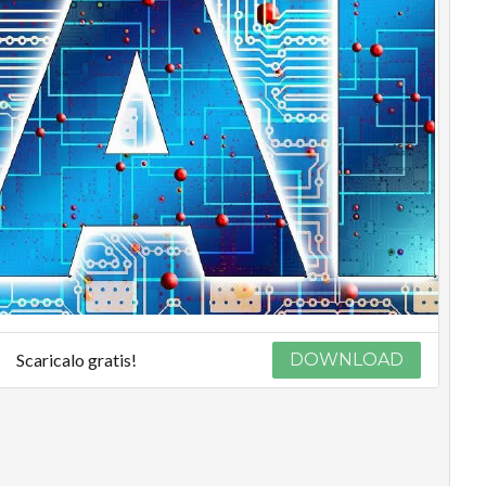
Scaricalo gratis!
DOWNLOAD