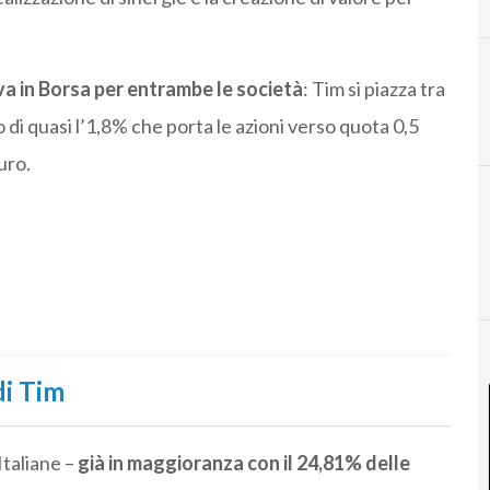
va in Borsa per entrambe le società
: Tim si piazza tra
lzo di quasi l’1,8% che porta le azioni verso quota 0,5
uro.
di Tim
taliane –
già in maggioranza con il 24,81% delle