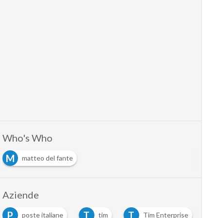
Who's Who
M
matteo del fante
Aziende
P
T
T
poste italiane
tim
Tim Enterprise