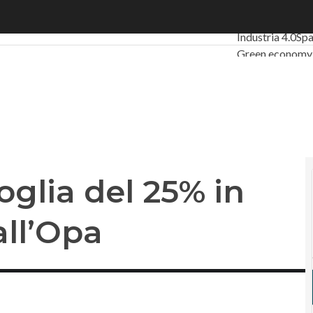
lia del 25% in Tim, ma dice no all’Opa
Ultimi articoli
D
Industria 4.0
Sp
Green economy
Videointerviste
Podcast
Privacy
oglia del 25% in
all’Opa