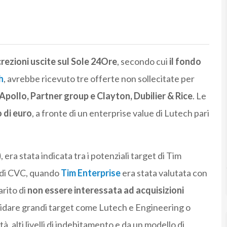
crezioni uscite sul Sole 24Ore
, secondo cui
il fondo
h
, avrebbe ricevuto tre offerte non sollecitate per
 Apollo, Partner group e Clayton, Dubilier & Rice
. Le
o di euro
, a fronte di un enterprise value di Lutech pari
)
, era stata indicata tra i potenziali target di Tim
e di CVC, quando
Tim Enterprise
era stata valutata con
arito di
non essere interessata ad acquisizioni
idare grandi target come Lutech e Engineering o
à, alti livelli di indebitamento e da un modello di