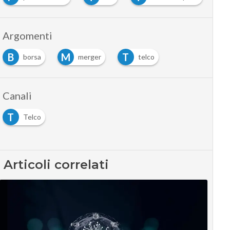
Argomenti
B
M
T
borsa
merger
telco
Canali
T
Telco
Articoli correlati