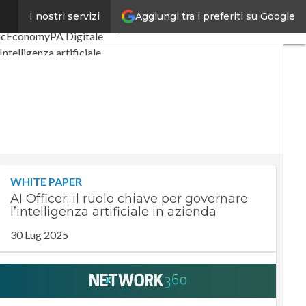
Aggiungi tra i preferiti su Google
I nostri servizi
igital Economy
Telco
acEconomy
PA Digitale
Intelligenza artificiale
Le Guide di CorCom
WHITE PAPER
AI Officer: il ruolo chiave per governare
l’intelligenza artificiale in azienda
30 Lug 2025