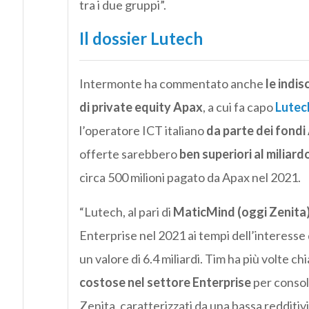
tra i due gruppi”.
Il dossier Lutech
Intermonte ha commentato anche
le indis
di private equity Apax
, a cui fa capo
Lutec
l’operatore ICT italiano
da parte dei fondi
offerte sarebbero
ben superiori al miliard
circa 500 milioni pagato da Apax nel 2021.
“Lutech, al pari di
MaticMind (oggi Zenita
Enterprise nel 2021 ai tempi dell’interess
un valore di 6.4 miliardi. Tim ha più volte chi
costose nel settore Enterprise
per consol
Zenita, caratterizzati da una bassa redditivit