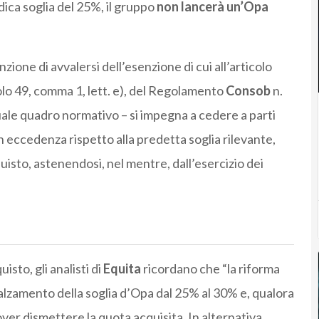
dica soglia del 25%, il gruppo
non lancerà un’Opa
nzione di avvalersi dell’esenzione di cui all’articolo
olo 49, comma 1, lett. e), del Regolamento
Consob
n.
ale quadro normativo – si impegna a cedere a parti
n eccedenza rispetto alla predetta soglia rilevante,
isto, astenendosi, nel mentre, dall’esercizio dei
isto, gli analisti di
Equita
ricordano che “la riforma
alzamento della soglia d’Opa dal 25% al 30% e, qualora
er dismettere la quota acquisita. In alternativa,