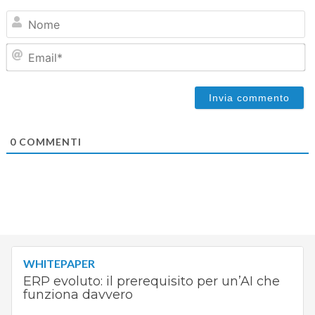
N
Em
0
COMMENTI
WHITEPAPER
ERP evoluto: il prerequisito per un’AI che
funziona davvero