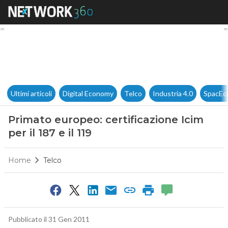
Primato europeo: certificazione 
Ultimi articoli
Digital Economy
Telco
Industria 4.0
SpacEc
Primato europeo: certificazione Icim
per il 187 e il 119
Home
Telco
Pubblicato il 31 Gen 2011