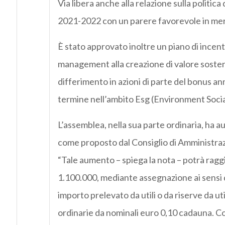
Via libera anche alla relazione sulla politic
2021-2022 con un parere favorevole in merit
È stato approvato inoltre un piano di incenti
management alla creazione di valore sosten
differimento in azioni di parte del bonus ann
termine nell’ambito Esg (Environment Soci
L’assemblea, nella sua parte ordinaria, ha au
come proposto dal Consiglio di Amministraz
“Tale aumento – spiega la nota – potrà rag
1.100.000, mediante assegnazione ai sensi de
importo prelevato da utili o da riserve da uti
ordinarie da nominali euro 0,10 cadauna. C