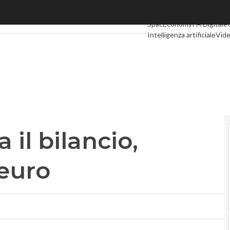
 bilancio, dividendo a 0,25 euro
Ultimi articoli
Digital Econ
SpacEconomy
PA Digitale
Intelligenza artificiale
Vide
Le Guide di CorCom
Podc
il bilancio,
 euro