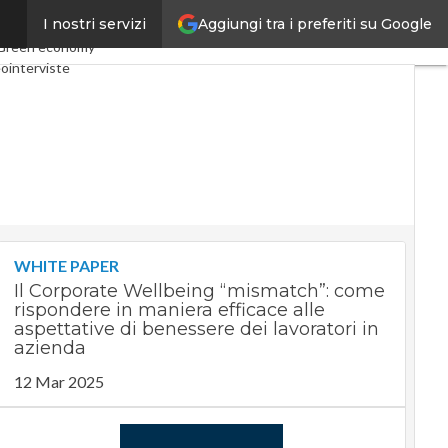
Aggiungi tra i preferiti su Google
I nostri servizi
omy
Telco
Industria 4.0
Green economy
ointerviste
ast
Privacy
WHITE PAPER
Il Corporate Wellbeing “mismatch”: come
rispondere in maniera efficace alle
aspettative di benessere dei lavoratori in
azienda
12 Mar 2025