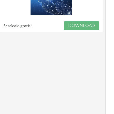
Scaricalo gratis!
DOWNLOAD