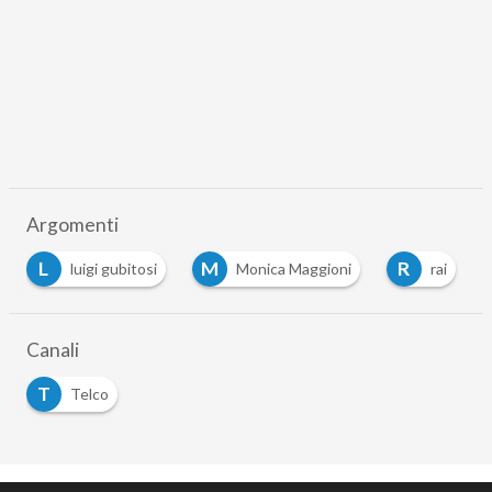
Argomenti
L
M
R
luigi gubitosi
Monica Maggioni
rai
Canali
T
Telco