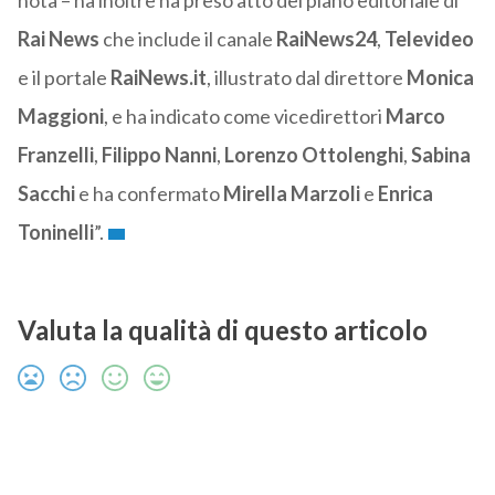
nota – ha inoltre ha preso atto del piano editoriale di
Rai News
che include il canale
RaiNews24
,
Televideo
e il portale
RaiNews.it
, illustrato dal direttore
Monica
Maggioni
, e ha indicato come vicedirettori
Marco
Franzelli
,
Filippo Nanni
,
Lorenzo Ottolenghi
,
Sabina
Sacchi
e ha confermato
Mirella Marzoli
e
Enrica
Toninelli
”.
Valuta la qualità di questo articolo