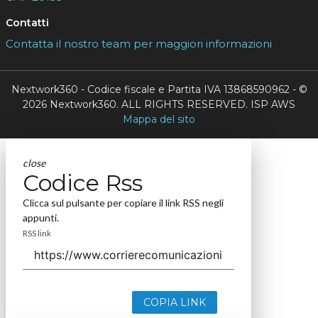
Contatti
Contatta il nostro team per maggiori informazioni
Nextwork360 - Codice fiscale e Partita IVA 13868590962 - ©
2026 Nextwork360. ALL RIGHTS RESERVED. ISP AWS
Mappa del sito
close
Codice Rss
Clicca sul pulsante per copiare il link RSS negli
appunti.
RSS link
COPIA LINK