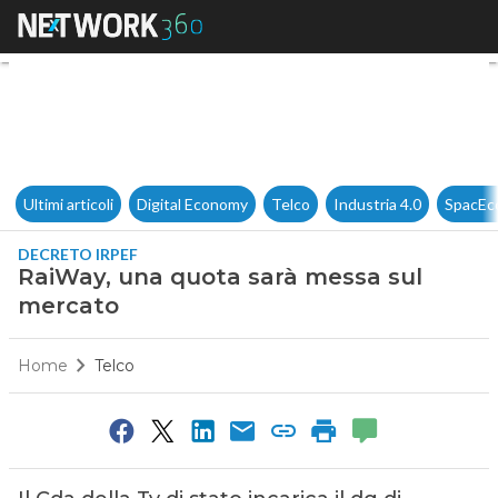
RaiWay, una quota sarà mess
Ultimi articoli
Digital Economy
Telco
Industria 4.0
SpacEc
DECRETO IRPEF
RaiWay, una quota sarà messa sul
mercato
Home
Telco