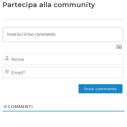
Partecipa alla community
N
Em
0
COMMENTI