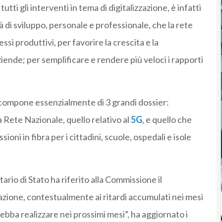
tti gli interventi in tema di digitalizzazione, è infatti
tà di sviluppo, personale e professionale, che la rete
si produttivi, per favorire la crescita e la
iende; per semplificare e rendere più veloci i rapporti
si compone essenzialmente di 3 grandi dossier:
a Rete Nazionale, quello relativo al
5G
, e quello che
sioni in fibra per i cittadini, scuole, ospedali e isole
ario di Stato ha riferito alla Commissione il
zazione, contestualmente ai ritardi accumulati nei mesi
 debba realizzare nei prossimi mesi”, ha aggiornato i