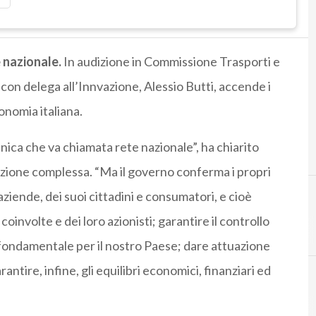
 nazionale.
In audizione in Commissione Trasporti e
 con delega all’Innvazione, Alessio Butti, accende i
conomia italiana.
nica che va chiamata rete nazionale”, ha chiarito
azione complessa. “Ma il governo conferma i propri
e aziende, dei suoi cittadini e consumatori, e cioè
 coinvolte e dei loro azionisti; garantire il controllo
 fondamentale per il nostro Paese; dare attuazione
ntire, infine, gli equilibri economici, finanziari ed