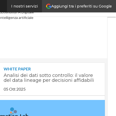
Aggiungi tra i preferiti su Google
I nostri servizi
ital Economy
Telco
cEconomy
PA Digitale
Intelligenza artificiale
Le Guide di CorCom
Podcast
WHITE PAPER
Analisi dei dati sotto controllo: il valore
del data lineage per decisioni affidabili
05 Ott 2025