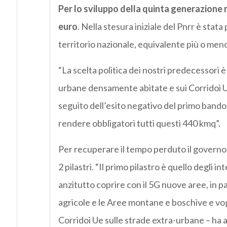
Per lo sviluppo della quinta generazione mob
euro
. Nella stesura iniziale del Pnrr è stat
territorio nazionale, equivalente più o meno
“La scelta politica dei nostri predecessori è
urbane densamente abitate e sui Corridoi Ue
seguito dell’esito negativo del primo bando 
rendere obbligatori tutti questi 440 kmq”.
Per recuperare il tempo perduto il governo
2 pilastri. “Il primo pilastro è quello degli i
anzitutto coprire con il 5G nuove aree, in par
agricole e le Aree montane e boschive e vog
Corridoi Ue sulle strade extra-urbane – ha 