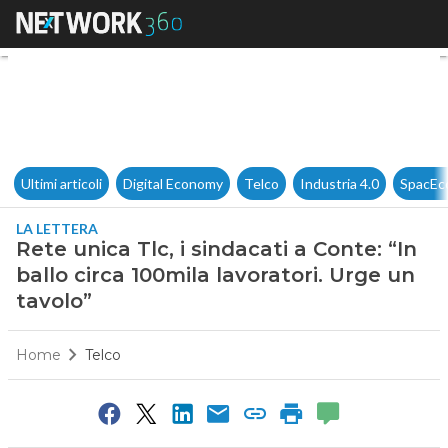
Rete unica Tlc, i sindacati a C
Ultimi articoli
Digital Economy
Telco
Industria 4.0
SpacEc
LA LETTERA
Rete unica Tlc, i sindacati a Conte: “In
ballo circa 100mila lavoratori. Urge un
tavolo”
Home
Telco