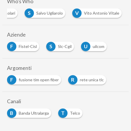
Who's Who
S
V
zio solari
Salvo Ugliarolo
Vito Antonio Vitale
Aziende
F
S
U
Fistel-Cisl
Slc-Cgil
uilcom
Argomenti
F
R
fusione tim open fiber
rete unica tlc
Canali
B
T
Banda Ultralarga
Telco