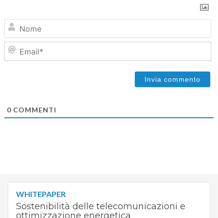
N
Em
0
COMMENTI
WHITEPAPER
Sostenibilità delle telecomunicazioni e
ottimizzazione energetica