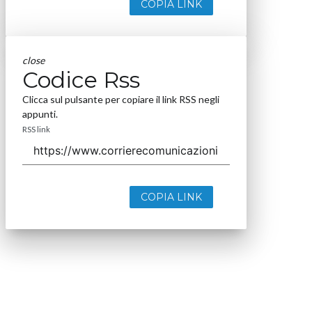
COPIA LINK
close
Codice Rss
Clicca sul pulsante per copiare il link RSS negli
appunti.
RSS link
COPIA LINK