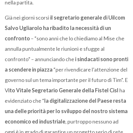
nella partita.
Già nei giorni scorsi
il segretario generale di Uilcom
Salvo Ugliarolo ha ribadito la necessità di un
confronto
– “sono anni che lo chiediamo al Mise che
annulla puntualmente le riunioni e sfugge al
confronto” – annunciando che
i sindacati sono pronti
a scendere in piazza
“per rivendicare l’attenzione del
governo sul un tema importante per il futuro di Tim”. E
V
ito Vitale Segretario Generale della Fistel Cisl
ha
evidenziato che “
la digitalizzazione del Paese resta
una delle priorità per lo sviluppo del nostro sistema
economico ed industriale
, purtroppo nessuno ad
oggi è in grado di garantire un progetto serio di rete