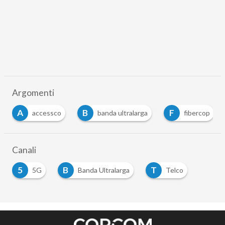
Argomenti
B
F
F
co
banda ultralarga
fibercop
fibra
Canali
5
B
T
5G
Banda Ultralarga
Telco