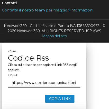
Contatti
Contatta il nostro team per maggiori informazioni
Nextwork360 - Codice fiscale e Partita IVA 13868590962 - ©
2026 Nextwork360. ALL RIGHTS RESERVED. ISP AWS
Mappa del sito
close
Codice Rss
Clicca sul pulsante per copiare il link RSS negli
appunti.
RSS link
COPIA LINK