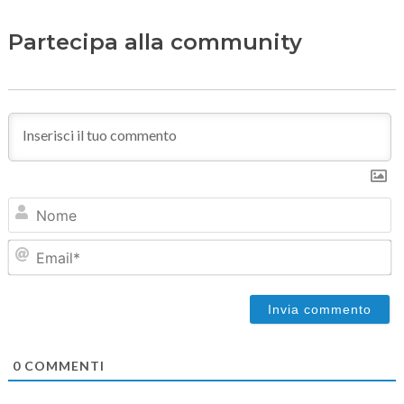
Partecipa alla community
N
Em
0
COMMENTI