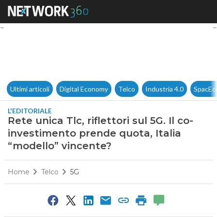
Rete unica Tlc, riflettori sul 
Ultimi articoli
Digital Economy
Telco
Industria 4.0
SpacEc
L'EDITORIALE
Rete unica Tlc, riflettori sul 5G. Il co-
investimento prende quota, Italia
“modello” vincente?
Home
Telco
5G