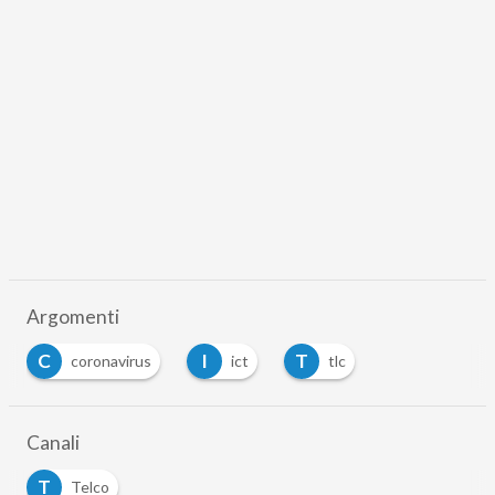
Argomenti
C
I
T
coronavirus
ict
tlc
Canali
T
Telco