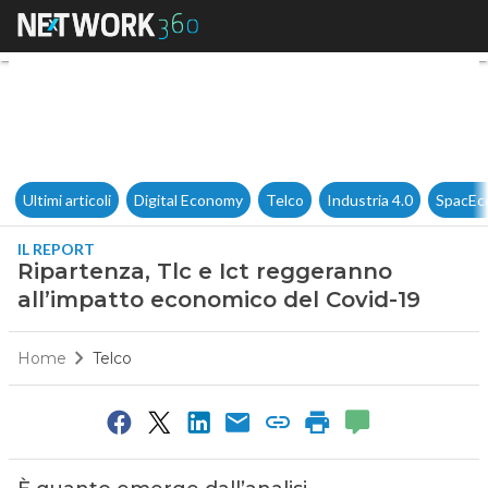
Ripartenza, Tlc e Ict reggera
Ultimi articoli
Digital Economy
Telco
Industria 4.0
SpacEc
IL REPORT
Ripartenza, Tlc e Ict reggeranno
all’impatto economico del Covid-19
Home
Telco