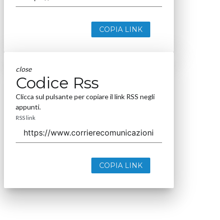
COPIA LINK
close
Codice Rss
Clicca sul pulsante per copiare il link RSS negli
appunti.
RSS link
COPIA LINK