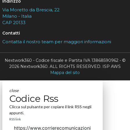
Indirizzo
Via Moretto da Brescia, 22
Milano - Italia
CAP 20133
Contatti
Contatta il nostro team per maggiori informazioni
Nextwork360 - Codice fiscale e Partita IVA 13868590962 - ©
2026 Nextwork360. ALL RIGHTS RESERVED. ISP AWS
Mappa del sito
close
Codice Rss
Clicca sul pulsante per copiare il link RSS negli
appunti.
RSS link