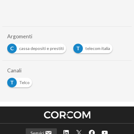
Argomenti
C
T
cassa depositi e prestiti
telecom italia
Canali
T
Telco
Seguici