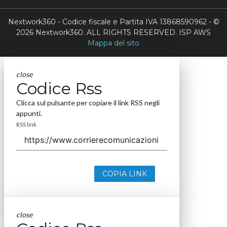
Nextwork360 - Codice fiscale e Partita IVA 13868590962 - ©
2026 Nextwork360. ALL RIGHTS RESERVED. ISP AWS
Mappa del sito
close
Codice Rss
Clicca sul pulsante per copiare il link RSS negli
appunti.
RSS link
COPIA LINK
close