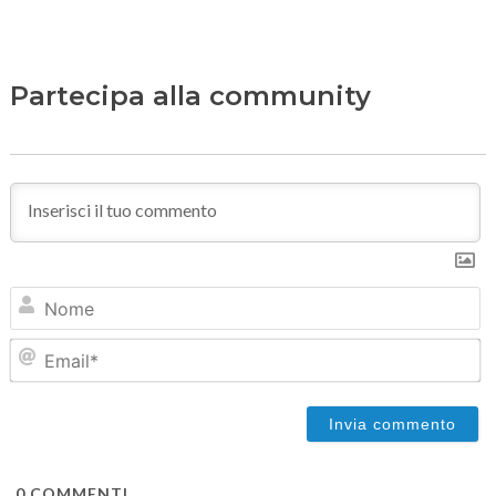
Partecipa alla community
N
Em
0
COMMENTI