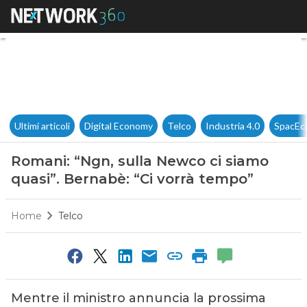
Romani: “Ngn, sulla Newco ci 
Ultimi articoli
Digital Economy
Telco
Industria 4.0
SpacEc
Romani: “Ngn, sulla Newco ci siamo
quasi”. Bernabè: “Ci vorrà tempo”
Home
Telco
Mentre il ministro annuncia la prossima