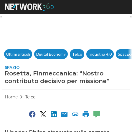
Rosetta, Finmeccanica: “Nostr
Ultimi articoli
Digital Economy
Telco
Industria 4.0
SpacEc
SPAZIO
Rosetta, Finmeccanica: “Nostro
contributo decisivo per missione”
Home
Telco