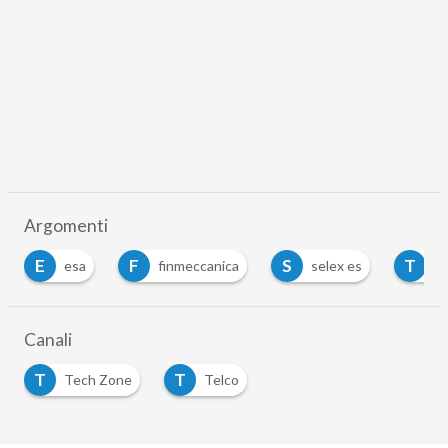
Argomenti
F
S
T
finmeccanica
selex es
telespazio
…
Canali
T
T
Tech Zone
Telco