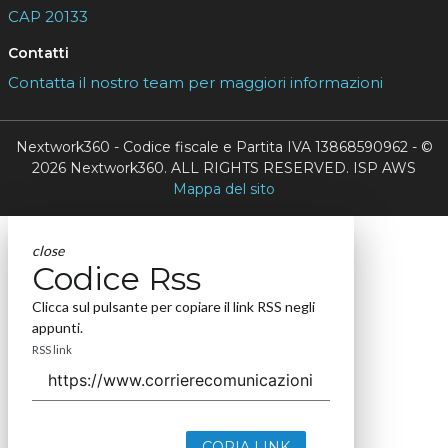
CAP 20133
Contatti
Contatta il nostro team per maggiori informazioni
Nextwork360 - Codice fiscale e Partita IVA 13868590962 - ©
2026 Nextwork360. ALL RIGHTS RESERVED. ISP AWS
Mappa del sito
close
Codice Rss
Clicca sul pulsante per copiare il link RSS negli
appunti.
RSS link
COPIA LINK