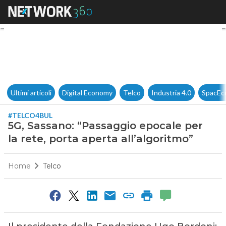
5G, Sassano: “Passaggio epocal
Ultimi articoli
Digital Economy
Telco
Industria 4.0
SpacEc
#TELCO4BUL
5G, Sassano: “Passaggio epocale per
la rete, porta aperta all’algoritmo”
Home
Telco