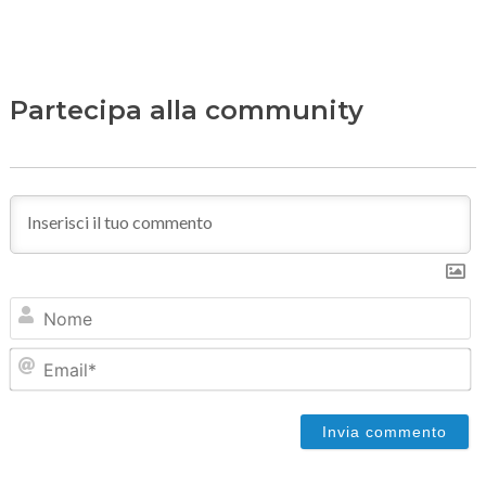
Partecipa alla community
N
Em