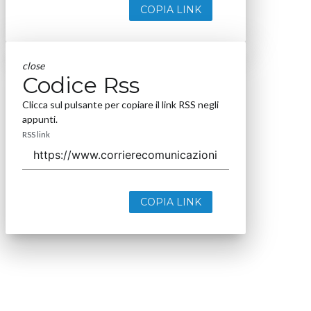
COPIA LINK
close
Codice Rss
Clicca sul pulsante per copiare il link RSS negli
appunti.
RSS link
COPIA LINK