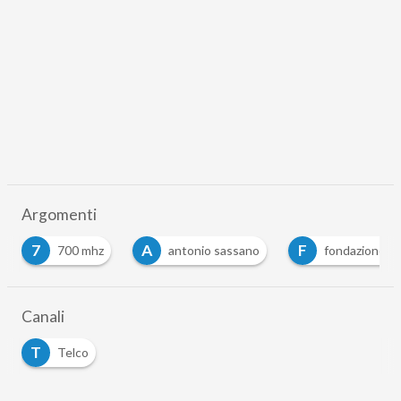
Argomenti
7
A
F
700 mhz
antonio sassano
fondazione ugo
Canali
T
Telco