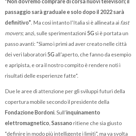
“
Non dovremo comprare di corsa nuovi televisori; il
passaggio sarà graduale e solo dopo il 2022 sarà
definitivo”
. Ma così intanto l’Italia si è allineata ai
fast
movers
; anzi, sulle sperimentazioni
5G
si è portata un
passo avanti: “Siamo i primi ad aver creato nelle città
dei veri laboratori
5G
all’aperto, che fanno da esempio
e apripista, e ora il nostro compito è rendere noti i
risultati delle esperienze fatte”.
Due le aree di attenzione per gli sviluppi futuri della
copertura mobile secondo il presidente della
Fondazione Bordoni
. Sull’
inquinamento
elettromagnetico
,
Sassano
ritiene che sia giusto
“definire in modo più intelligente i limiti”, ma va svolta