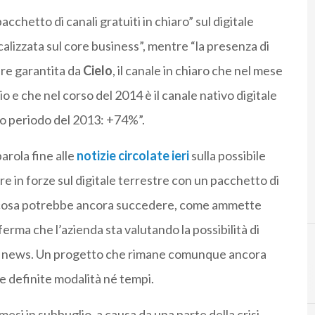
acchetto di canali gratuiti in chiaro” sul digitale
calizzata sul core business”, mentre “la presenza di
ere garantita da
Cielo
, il canale in chiaro che nel mese
o e che nel corso del 2014 è il canale nativo digitale
o periodo del 2013: +74%”.
arola fine alle
notizie circolate ieri
sulla possibile
are in forze sul digitale terrestre con un pacchetto di
alcosa potrebbe ancora succedere, come ammette
ferma che l’azienda sta valutando la possibilità di
i all news. Un progetto che rimane comunque ancora
A
amazon
te definite modalità né tempi.
mesi in subbuglio, a causa da una parte della crisi