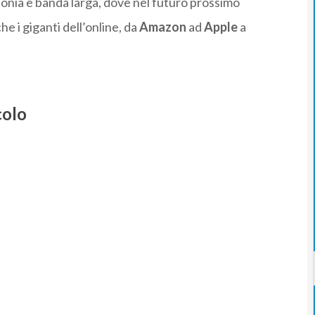
fonia e banda larga, dove nel futuro prossimo
e i giganti dell’online, da
Amazon
ad
Apple
a
colo