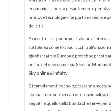
economica, che sta pesantemente penalizzando 
le nuove tecnologie che portano sempre più
delle tlc.
A ricostruire il panorama italiano e interna
sottolinea come lo spauracchio all’orizzon
già sbarcato in Europa e potrebbe presto arr
online del new comer sia
Sky
che
Mediase
Sky online
e
Infinity
.
E i cambiamenti tecnologici stanno mettendo
combattono sui mercati internazionali su due 
seguiti, e quello della banda che serve per 