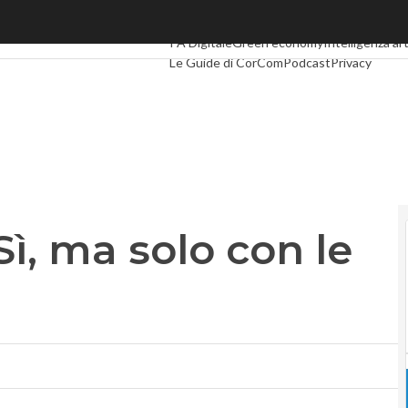
ì, ma solo con le news
Ultimi articoli
Digital Economy
Telco
Industr
PA Digitale
Green economy
Intelligenza art
Le Guide di CorCom
Podcast
Privacy
Sì, ma solo con le