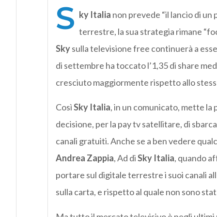
S
ky Italia
non prevede “il lancio di un p
terrestre, la sua strategia rimane “fo
Sky
sulla televisione free continuerà a ess
di settembre ha toccato l’1,35 di share medi
cresciuto maggiormente rispetto allo stess
Così
Sky Italia
, in un comunicato, mette la p
decisione, per la pay tv satellitare, di sbarc
canali gratuiti. Anche se a ben vedere qu
Andrea Zappia
, Ad di
Sky Italia
, quando af
portare sul digitale terrestre i suoi canal
sulla carta, e rispetto al quale non sono sta
Ma tutto il mercato televisivo è negli ultimi 