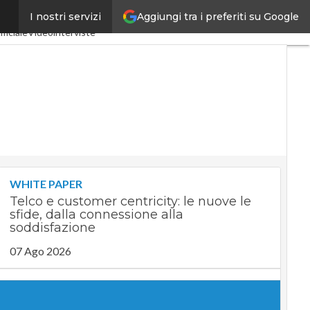
Aggiungi tra i preferiti su Google
I nostri servizi
ia 4.0
SpacEconomy
ificiale
Videointerviste
WHITE PAPER
Telco e customer centricity: le nuove le
sfide, dalla connessione alla
soddisfazione
07 Ago 2026