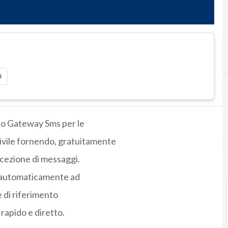
i
rio Gateway Sms per le
Civile fornendo, gratuitamente
ricezione di messaggi.
si automaticamente ad
e di riferimento
rapido e diretto.