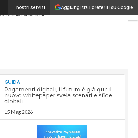
Aggiungi tra i preferiti su Google
I nostri servizi
acEconomy
PA Digitale
ste
Le Guide di CorCom
GUIDA
Pagamenti digitali, il futuro è già qui: il
nuovo whitepaper svela scenari e sfide
globali
15 Mag 2026