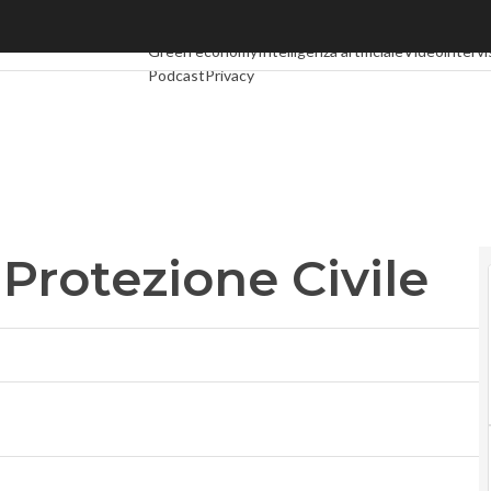
rotezione Civile
Ultimi articoli
Digital Economy
Telco
Industria 4.0
Sp
Green economy
Intelligenza artificiale
Videointervi
Podcast
Privacy
 Protezione Civile