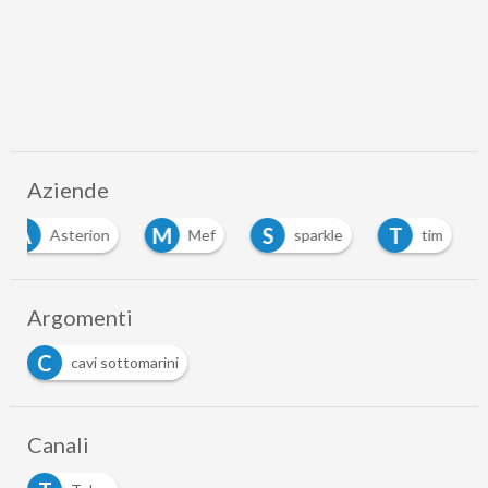
Aziende
A
M
S
T
Asterion
Mef
sparkle
tim
Argomenti
C
cavi sottomarini
Canali