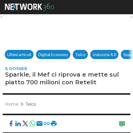
Sparkle, il Mef ci riprova e me
Ultimi articoli
Digital Economy
Telco
Industria 4.0
Spac
IL DOSSIER
Sparkle, il Mef ci riprova e mette sul
piatto 700 milioni con Retelit
Home
Telco