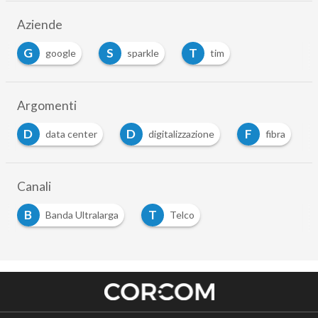
Aziende
G
S
T
google
sparkle
tim
Argomenti
D
D
F
data center
digitalizzazione
fibra
Canali
B
T
Banda Ultralarga
Telco