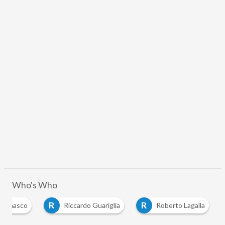
Who's Who
R
R
 Bagnasco
Riccardo Guariglia
Roberto Lagalla