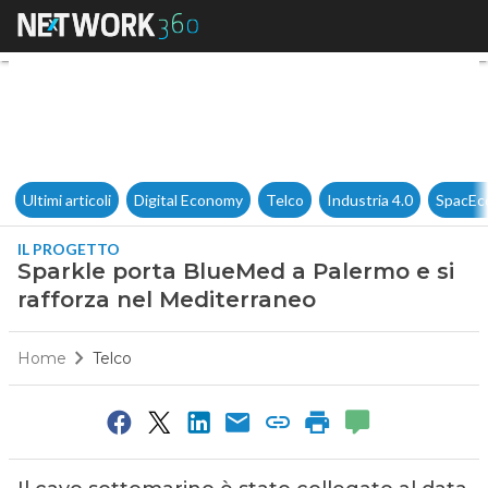
Sparkle porta BlueMed a Paler
Ultimi articoli
Digital Economy
Telco
Industria 4.0
SpacEc
IL PROGETTO
Sparkle porta BlueMed a Palermo e si
rafforza nel Mediterraneo
Home
Telco