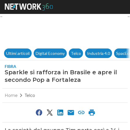
Sparkle si rafforza in Brasile 
Ultimi articoli
Digital Economy
Telco
Industria 4.0
SpacEc
FIBRA
Sparkle si rafforza in Brasile e apre il
secondo Pop a Fortaleza
Home
Telco