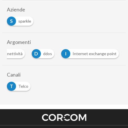
Aziende
S
sparkle
Argomenti
D
I
connettività
ddos
Internet exchange point
Canali
T
Telco