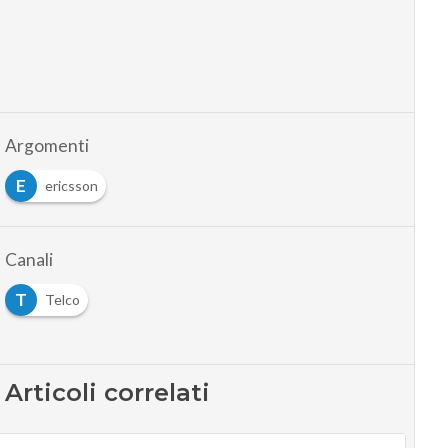
Argomenti
E
ericsson
Canali
T
Telco
Articoli correlati