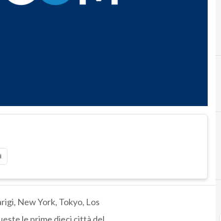
i
arigi, New York, Tokyo, Los
ste le prime dieci città del