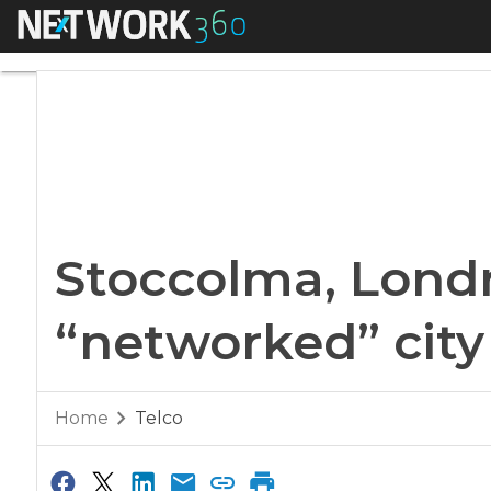
Menu
Stoccolma, Londra 
Stoccolma, Londra
“networked” city
Home
Telco