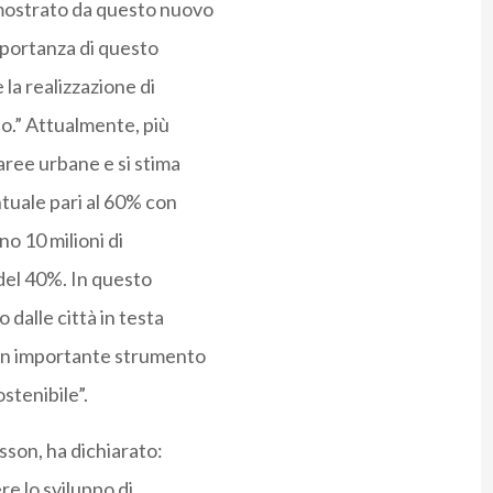
mostrato da questo nuovo
mportanza di questo
 la realizzazione di
o.” Attualmente, più
aree urbane e si stima
tuale pari al 60% con
o 10 milioni di
del 40%. In questo
 dalle città in testa
un importante strumento
stenibile”.
sson, ha dichiarato:
e lo sviluppo di