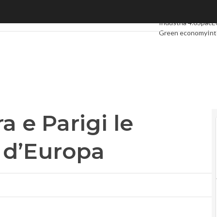
e Parigi le “networked” city d’Europa
Ultimi articoli
Digit
Industria 4.0
SpacE
Green economy
Int
Videointerviste
Le 
Privacy
 e Parigi le
 d’Europa