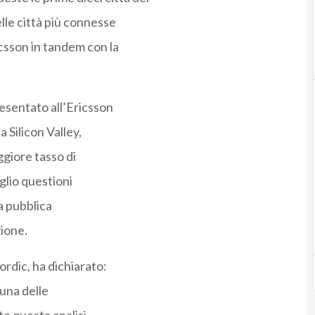
lle città più connesse
csson in tandem con la
esentato all’Ericsson
 Silicon Valley,
ggiore tasso di
glio questioni
la pubblica
zione.
ordic, ha dichiarato:
 una delle