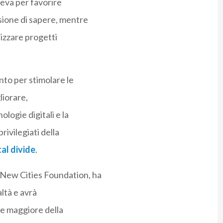
leva per favorire
isione di sapere, mentre
lizzare progetti
to per stimolare le
liorare,
logie digitali e la
ivilegiati della
tal divide
.
 New Cities Foundation, ha
altà e avrà
re maggiore della