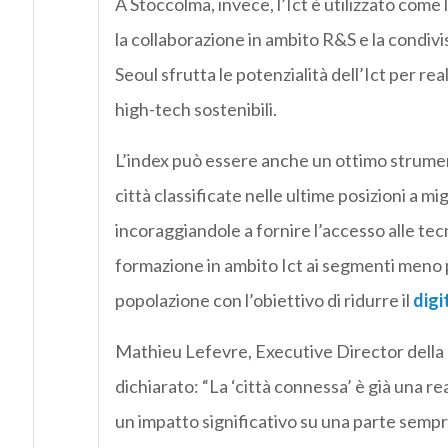
A Stoccolma, invece, l’Ict è utilizzato come 
la collaborazione in ambito R&S e la condiv
Seoul sfrutta le potenzialità dell’Ict per rea
high-tech sostenibili.
L’index può essere anche un ottimo strumen
città classificate nelle ultime posizioni a mig
incoraggiandole a fornire l’accesso alle tecno
formazione in ambito Ict ai segmenti meno pr
popolazione con l’obiettivo di ridurre il
digi
Mathieu Lefevre, Executive Director della
dichiarato: “La ‘città connessa’ è già una re
un impatto significativo su una parte semp