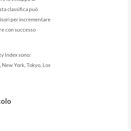
sta classifica può
cisori per incrementare
gere con successo
ty Index sono:
i, New York, Tokyo, Los
colo