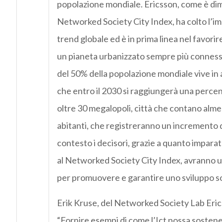
popolazione mondiale. Ericsson, come è di
Networked Society City Index, ha colto l’i
trend globale ed è in prima linea nel favorire
un pianeta urbanizzato sempre più conness
del 50% della popolazione mondiale vive in 
che entro il 2030 si raggiungerà una percen
oltre 30 megalopoli, città che contano almen
abitanti, che registreranno un incremento 
contesto i decisori, grazie a quanto imparato
al Networked Society City Index, avranno 
per promuovere e garantire uno sviluppo so
Erik Kruse, del Networked Society Lab Eric
“Fornire esempi di come l’Ict possa sostener