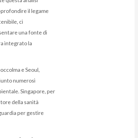
e questa analisi
pprofondire il legame
enibile, ci
entare una fonte di
a integrato la
Stoccolma e Seoul,
ggiunto numerosi
bientale. Singapore, per
tore della sanità
guardia per gestire