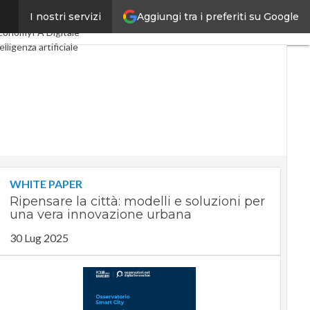
Aggiungi tra i preferiti su Google
I nostri servizi
al Economy
Telco
conomy
PA Digitale
elligenza artificiale
Guide di CorCom
Podcast
WHITE PAPER
Ripensare la città: modelli e soluzioni per
una vera innovazione urbana
30 Lug 2025