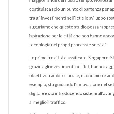
maggiori sfide del nostro tempo. Nonostant
costituisca solo un punto di partenza per a
tra gli investimenti nell’Ict e lo sviluppo sost
auguriamo che questo studio possa rappres
ispirazione per le città che non hanno ancor
tecnologia nei propri processi e servizi”.
Le prime tre città classificate, Singapore, 
grazie agli investimenti nell’Ict, hanno ra
obiettivi in ambito sociale, economico e am
esempio, sta guidando l’innovazione nel set
digitale e sta introducendo sistemi all’avan
al meglio il traffico.