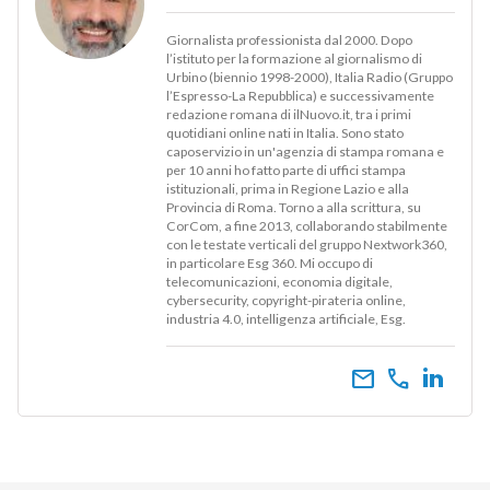
Giornalista professionista dal 2000. Dopo
l’istituto per la formazione al giornalismo di
Urbino (biennio 1998-2000), Italia Radio (Gruppo
l’Espresso-La Repubblica) e successivamente
redazione romana di ilNuovo.it, tra i primi
quotidiani online nati in Italia. Sono stato
caposervizio in un'agenzia di stampa romana e
per 10 anni ho fatto parte di uffici stampa
istituzionali, prima in Regione Lazio e alla
Provincia di Roma. Torno a alla scrittura, su
CorCom, a fine 2013, collaborando stabilmente
con le testate verticali del gruppo Nextwork360,
in particolare Esg 360. Mi occupo di
telecomunicazioni, economia digitale,
cybersecurity, copyright-pirateria online,
industria 4.0, intelligenza artificiale, Esg.
email
call