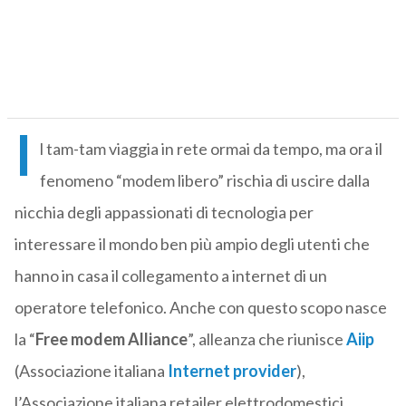
I
l tam-tam viaggia in rete ormai da tempo, ma ora il
fenomeno “modem libero” rischia di uscire dalla
nicchia degli appassionati di tecnologia per
interessare il mondo ben più ampio degli utenti che
hanno in casa il collegamento a internet di un
operatore telefonico. Anche con questo scopo nasce
la “
Free modem Alliance
”, alleanza che riunisce
Aiip
(Associazione italiana
Internet provider
),
l’Associazione italiana retailer elettrodomestici