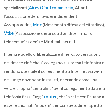
specializzati
(
Aires
)
Confcommercio
,
Allnet
,
l’associazione dei provider indipendenti
Assoprovider
,
Mdc
(Movimento difesa del cittadino),
Vtke
(Associazione dei produttori di terminali di
telecomunicazioni) e
ModemLibero.it
.
Il tema è quello di liberalizzare il mercato dei router,
dei device cioè che si collegano alla presa telefonica e
rendono possibile il collegamento a Internet via wi-fi
nel luogo dove sono installati, operando come una
vera e propria “centralina” per il collegamento dati e la
telefonia fissa. Oggi i
router
, che in rete continuano a
essere chiamati “modem” per consuetudine rispetto