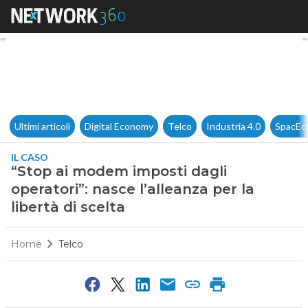
“Stop ai modem imposti dagli o
Ultimi articoli
Digital Economy
Telco
Industria 4.0
SpacEc
IL CASO
“Stop ai modem imposti dagli
operatori”: nasce l’alleanza per la
libertà di scelta
Home
Telco