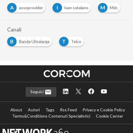
A
I
M
assoprovider
ivan catalano
Mdc
Canali
B
T
Banda Ultralarga
Telco
…
Seguici
About
Autori
Tags
Rss Feed
Privacy e Cookie Policy
Terms&Conditions Contenuti Specialistici
Cookie Center