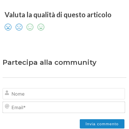
Valuta la qualità di questo articolo
Partecipa alla community
N
Em