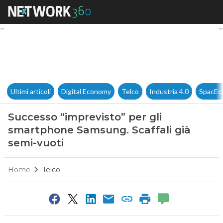
Successo “imprevisto” per gli
Ultimi articoli
Digital Economy
Telco
Industria 4.0
SpacEc
Successo “imprevisto” per gli
smartphone Samsung. Scaffali già
semi-vuoti
Home
Telco