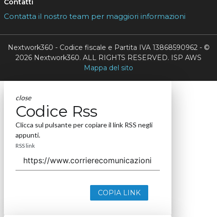
Contatti
Contatta il nostro team per maggiori informazioni
Nextwork360 - Codice fiscale e Partita IVA 13868590962 - ©
2026 Nextwork360. ALL RIGHTS RESERVED. ISP AWS
Mappa del sito
close
Codice Rss
Clicca sul pulsante per copiare il link RSS negli
appunti.
RSS link
COPIA LINK