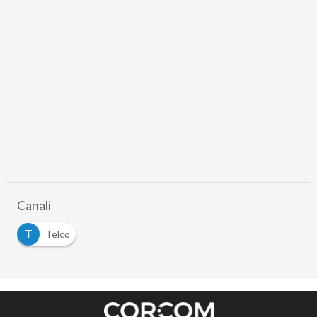
Canali
T
Telco