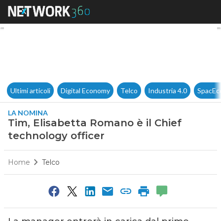
Tim, Elisabetta Romano è il C
Ultimi articoli
Digital Economy
Telco
Industria 4.0
SpacEc
LA NOMINA
Tim, Elisabetta Romano è il Chief
technology officer
Home
Telco