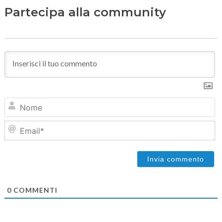
Partecipa alla community
N
Em
0
COMMENTI