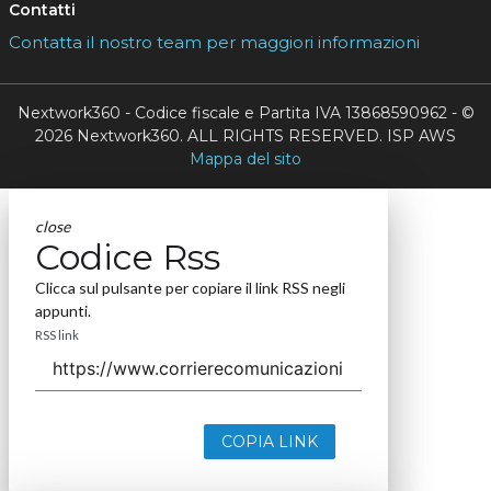
Contatti
Contatta il nostro team per maggiori informazioni
Nextwork360 - Codice fiscale e Partita IVA 13868590962 - ©
2026 Nextwork360. ALL RIGHTS RESERVED. ISP AWS
Mappa del sito
close
Codice Rss
Clicca sul pulsante per copiare il link RSS negli
appunti.
RSS link
COPIA LINK