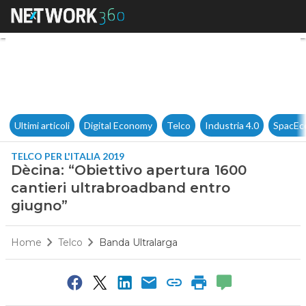
Dècina: “Obiettivo apertura 1
Ultimi articoli
Digital Economy
Telco
Industria 4.0
SpacEc
TELCO PER L'ITALIA 2019
Dècina: “Obiettivo apertura 1600
cantieri ultrabroadband entro
giugno”
Home
Telco
Banda Ultralarga