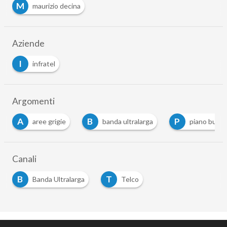
M
maurizio decina
Aziende
I
infratel
Argomenti
A
B
P
aree grigie
banda ultralarga
piano bul
Canali
B
T
Banda Ultralarga
Telco