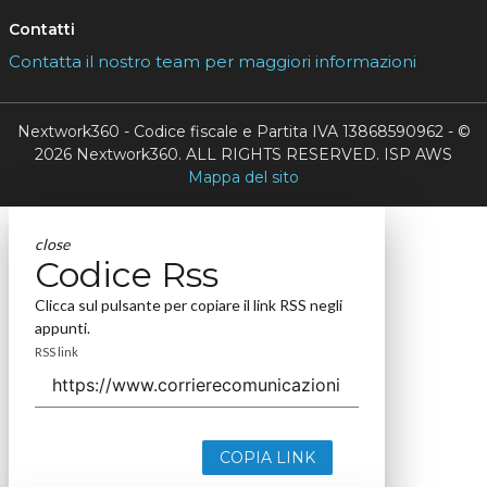
Contatti
Contatta il nostro team per maggiori informazioni
Nextwork360 - Codice fiscale e Partita IVA 13868590962 - ©
2026 Nextwork360. ALL RIGHTS RESERVED. ISP AWS
Mappa del sito
close
Codice Rss
Clicca sul pulsante per copiare il link RSS negli
appunti.
RSS link
COPIA LINK