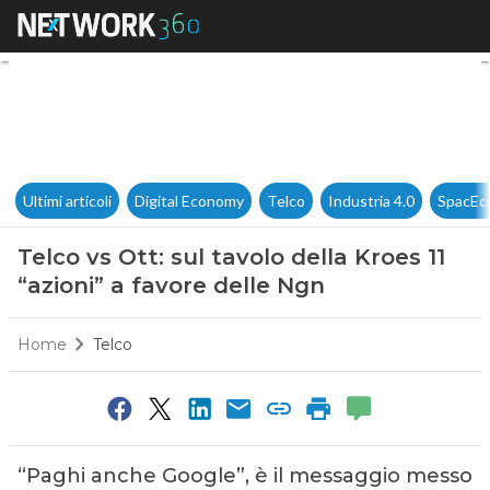
Telco vs Ott: sul tavolo della 
Ultimi articoli
Digital Economy
Telco
Industria 4.0
SpacEc
Telco vs Ott: sul tavolo della Kroes 11
“azioni” a favore delle Ngn
Home
Telco
“Paghi anche Google”, è il messaggio messo