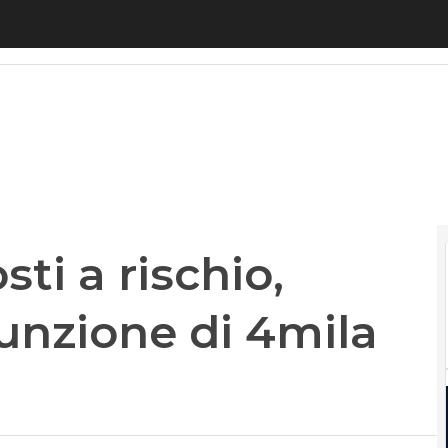
i a rischio, “congelata” l’assunzione di 4mila giova
ti a rischio,
sunzione di 4mila