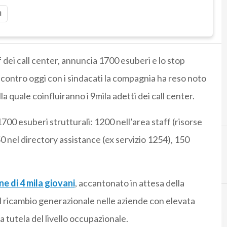
i
f dei call center, annuncia 1700 esuberi e lo stop
incontro oggi con i sindacati la compagnia ha reso noto
la quale coinfluiranno i 9mila adetti dei call center.
00 esuberi strutturali: 1200 nell’area staff (risorse
 nel directory assistance (ex servizio 1254), 150
e di 4 mila giovani
, accantonato in attesa della
l ricambio generazionale nelle aziende con elevata
 tutela del livello occupazionale.