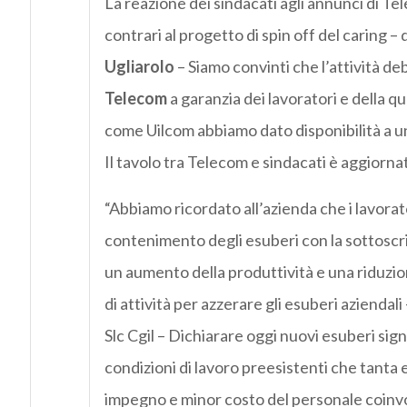
La reazione dei sindacati agli annunci di T
contrari al progetto di spin off del caring – 
Ugliarolo
– Siamo convinti che l’attività de
Telecom
a garanzia dei lavoratori e della qu
come Uilcom abbiamo dato disponibilità a un
Il tavolo tra Telecom e sindacati è aggiornat
“Abbiamo ricordato all’azienda che i lavorat
contenimento degli esuberi con la sottoscri
un aumento della produttività e una riduzio
di attività per azzerare gli esuberi aziendali
Slc Cgil – Dichiarare oggi nuovi esuberi sign
condizioni di lavoro preesistenti che tanta 
impegno e minor costo del personale coinvo