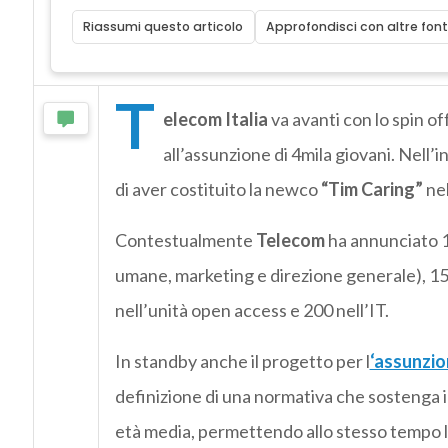
Riassumi questo articolo
Approfondisci con altre font
T
elecom Italia
va avanti con lo spin of
all’assunzione di 4mila giovani. Nell’
di aver costituito la newco
“Tim Caring”
nel
Contestualmente
Telecom
ha annunciato 17
umane, marketing e direzione generale), 150
nell’unità open access e 200 nell’IT.
In standby anche il progetto per l
‘assunzion
definizione di una normativa che sostenga i
età media, permettendo allo stesso tempo la