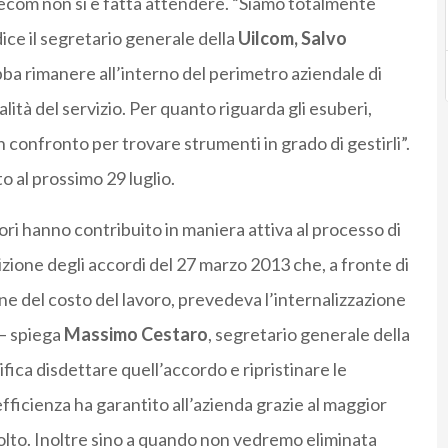
elecom non si è fatta attendere. “Siamo totalmente
dice il segretario generale della
Uilcom,
Salvo
bba rimanere all’interno del perimetro aziendale di
alità del servizio. Per quanto riguarda gli esuberi,
 confronto per trovare strumenti in grado di gestirli”.
o al prossimo 29 luglio.
ori hanno contribuito in maniera attiva al processo di
zione degli accordi del 27 marzo 2013 che, a fronte di
ne del costo del lavoro, prevedeva l’internalizzazione
 – spiega
Massimo Cestaro
, segretario generale della
ifica disdettare quell’accordo e ripristinare le
efficienza ha garantito all’azienda grazie al maggior
lto. Inoltre sino a quando non vedremo eliminata