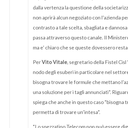
dalla vertenza la questione della societariz
non aprirà alcun negoziato con l’azienda per
contrasto a tale scelta, sbagliata e dannosa 
passa attraverso questo canale. Il Minister
ma e’ chiaro che se queste dovessero restar
Per
Vito Vitale
, segretario della Fistel Cis
nodo degli esuberi in particolare nel settore 
bisogna trovare le formule che mettano l’az
una soluzione per i tagli annunciati”. Riguard
spiega che anche in questo caso “bisogna t
permetta di trovare un’intesa”.
“Lo spezzatino Telecom non può essere dige