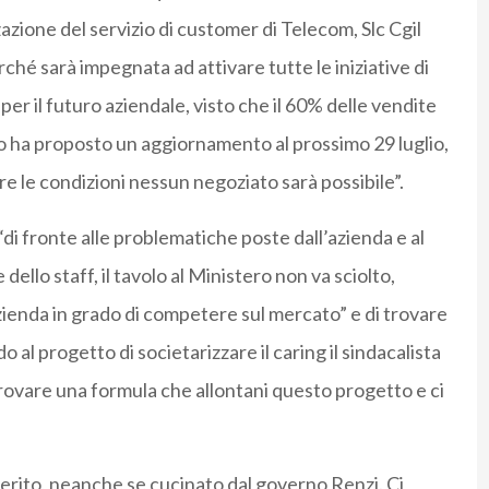
zazione del servizio di customer di Telecom, Slc Cgil
ché sarà impegnata ad attivare tutte le iniziative di
per il futuro aziendale, visto che il 60% delle vendite
o ha proposto un aggiornamento al prossimo 29 luglio,
e le condizioni nessun negoziato sarà possibile”.
l “di fronte alle problematiche poste dall’azienda e al
dello staff, il tavolo al Ministero non va sciolto,
ienda in grado di competere sul mercato” e di trovare
o al progetto di societarizzare il caring il sindacalista
rovare una formula che allontani questo progetto e ci
rito, neanche se cucinato dal governo Renzi. Ci