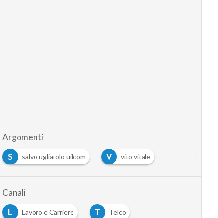
Argomenti
S
V
salvo ugliarolo uilcom
vito vitale
Canali
L
T
Lavoro e Carriere
Telco