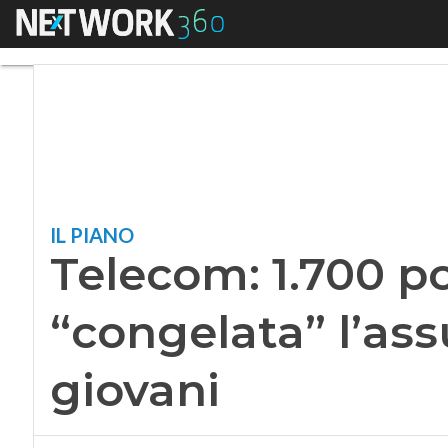
Menu
Telecom: 1.700 post
IL PIANO
Telecom: 1.700 pos
“congelata” l’as
giovani