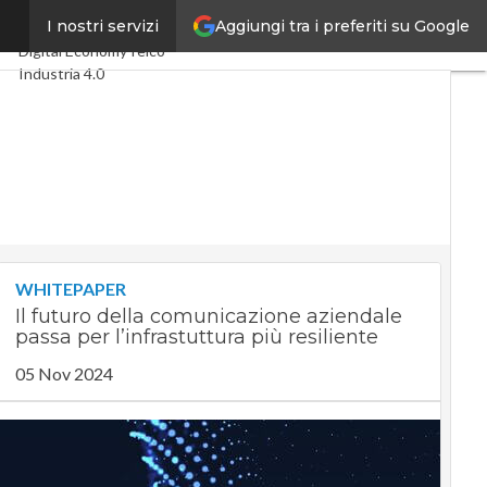
Aggiungi tra i preferiti su Google
ni
I nostri servizi
Ultimi articoli
Digital Economy
Telco
Industria 4.0
SpacEconomy
PA Digitale
Green economy
Intelligenza artificiale
Videointerviste
Le Guide di CorCom
Podcast
Privacy
WHITEPAPER
Il futuro della comunicazione aziendale
passa per l’infrastuttura più resiliente
05 Nov 2024