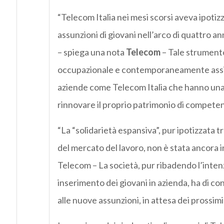
“Telecom Italia nei mesi scorsi aveva ipoti
assunzioni di giovani nell’arco di quattro an
– spiega una nota
Telecom
– Tale strumento
occupazionale e contemporaneamente assic
aziende come Telecom Italia che hanno una 
rinnovare il proprio patrimonio di competen
“La “solidarietà espansiva”, pur ipotizzata t
del mercato del lavoro, non è stata ancora in
Telecom – La società, pur ribadendo l’intenz
inserimento dei giovani in azienda, ha di co
alle nuove assunzioni, in attesa dei prossim