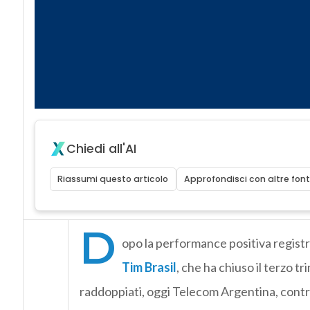
Chiedi all'AI
Riassumi questo articolo
Approfondisci con altre font
D
opo la performance positiva registra
Tim Brasil
, che ha chiuso il terzo tr
raddoppiati, oggi Telecom Argentina, cont