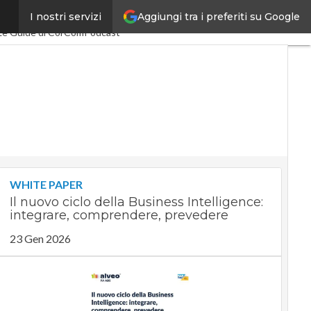
Aggiungi tra i preferiti su Google
I nostri servizi
conomy
PA Digitale
Le Guide di CorCom
Podcast
WHITE PAPER
Il nuovo ciclo della Business Intelligence:
integrare, comprendere, prevedere
23 Gen 2026