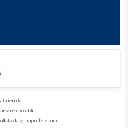
i
ta ieri da
imestre con utili
rollata dal gruppo Telecom