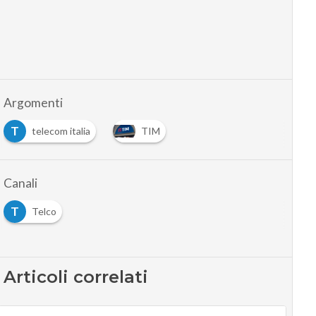
Argomenti
T
telecom italia
TIM
Canali
T
Telco
Articoli correlati