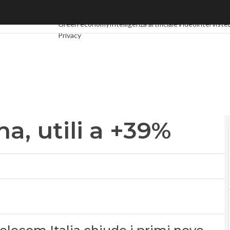
 utili a +39%
Ultimi articoli
Digital Economy
Telco
Industria 4.0
SpacE
Green economy
Intelligenza artificiale
Videointerviste
Privacy
a, utili a +39%