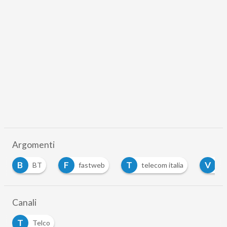
Argomenti
B
F
T
V
BT
fastweb
telecom italia
V
Canali
T
Telco