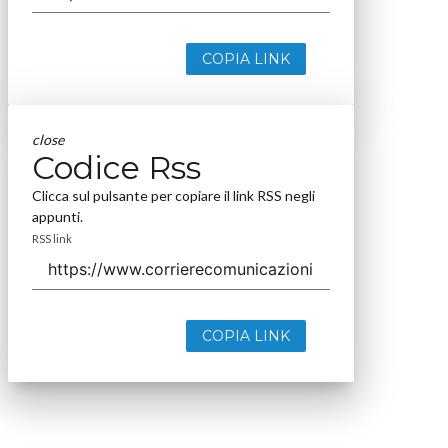
COPIA LINK
close
Codice Rss
Clicca sul pulsante per copiare il link RSS negli
appunti.
RSS link
COPIA LINK