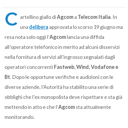
C
artellino giallo di
Agcom
a
Telecom Italia
. In
una
delibera
approvata lo scorso 19 giugno ma
resa nota solo oggi l’
Agcom
lancia una diffida
all’operatore telefonico in merito ad alcuni disservizi
nella fornitura di servizi all’ingrosso segnalati dagli
operatori concorrenti
Fastweb, Wind, Vodafone e
Bt
. Dopo le opportune verifiche e audizioni con le
diverse aziende, l’Autorità ha stabilito una serie di
obblighi che l’ex monopolista deve rispettare e sta già
mettendo in atto e che l’
Agcom
sta attualmente
monitorando.