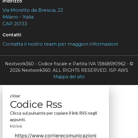
Indirizzo
Via Moretto da Brescia, 22
Milano - Italia
CAP 20133
Contatti
Contatta il nostro team per maggiori informazioni
Nextwork360 - Codice fiscale e Partita IVA 13868590962 - ©
2026 Nextwork360. ALL RIGHTS RESERVED. ISP AWS
Mappa del sito
close
Codice Rss
Clicca sul pulsante per copiare il link RSS negli
appunti.
RSS link