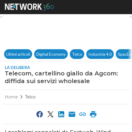
Telecom, cartellino giallo da 
Ultimi articoli
Digital Economy
Telco
Industria 4.0
SpacEc
LA DELIBERA
Telecom, cartellino giallo da Agcom:
diffida sui servizi wholesale
Home
Telco