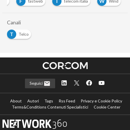
F
T
W
rust
fastweb
telecom italia
Wind
Canali
T
Telco
Seguici
About
Autori
Tags
Rss Feed
Privacy e Cookie Policy
Terms&Conditions Contenuti Specialistici
Cookie Center