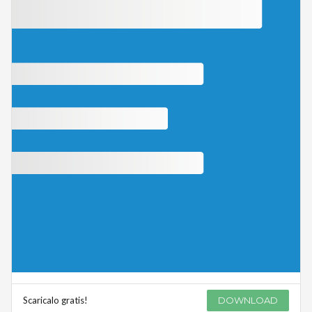
Scaricalo gratis!
DOWNLOAD