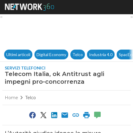
Telecom Italia, ok Antitrust 
Ultimi articoli
Digital Economy
Telco
Industria 4.0
SpacEc
SERVIZI TELEFONICI
Telecom Italia, ok Antitrust agli
impegni pro-concorrenza
Home
Telco