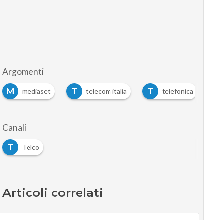
Argomenti
M
T
T
V
mediaset
telecom italia
telefonica
v
Canali
T
Telco
Articoli correlati