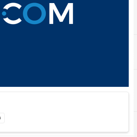
G
giulio sapelli
i