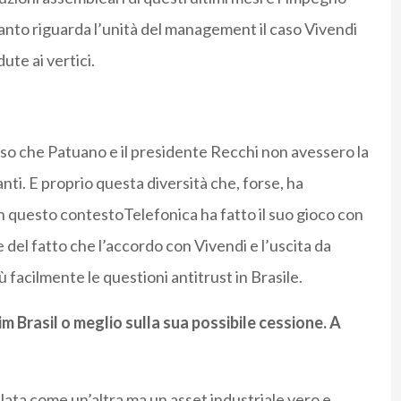
anto riguarda l’unità del management il caso Vivendi
ute ai vertici.
arso che Patuano e il presidente Recchi non avessero la
nti. E proprio questa diversità che, forse, ha
 In questo contestoTelefonica ha fatto il suo gioco con
 del fatto che l’accordo con Vivendi e l’uscita da
 facilmente le questioni antitrust in Brasile.
Tim Brasil o meglio sulla sua possibile cessione. A
lata come un’altra ma un asset industriale vero e