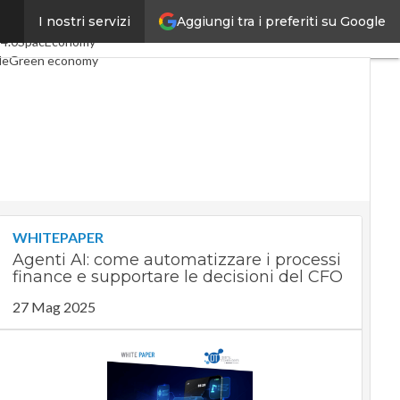
Aggiungi tra i preferiti su Google
I nostri servizi
icoli
Digital Economy
Telco
 4.0
SpacEconomy
le
Green economy
za artificiale
Videointerviste
 di CorCom
Podcast
Privacy
WHITEPAPER
Agenti AI: come automatizzare i processi
finance e supportare le decisioni del CFO
27 Mag 2025