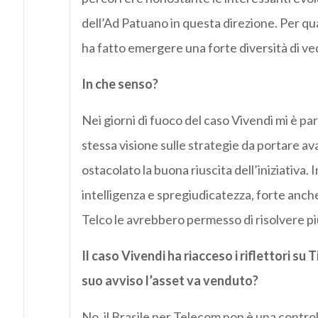
dell’Ad Patuano in questa direzione. Per qu
ha fatto emergere una forte diversità di ved
In che senso?
Nei giorni di fuoco del caso Vivendi mi è p
stessa visione sulle strategie da portare ava
ostacolato la buona riuscita dell’iniziativa.
intelligenza e spregiudicatezza, forte anche
Telco le avrebbero permesso di risolvere più
Il caso Vivendi ha riacceso i riflettori su 
suo avviso l’asset va venduto?
No, il Brasile per Telecom non è una control