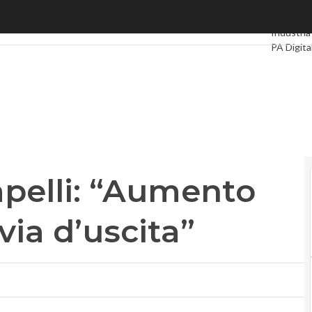
elli: “Aumento di capitale unica via d’uscita”
Ultimi art
Industria
PA Digita
Intelligen
Le Guide
apelli: “Aumento
via d’uscita”