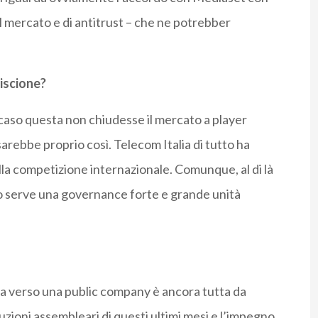
el mercato e di antitrust – che ne potrebber
iscione?
caso questa non chiudesse il mercato a player
sarebbe proprio così. Telecom Italia di tutto ha
lla competizione internazionale. Comunque, al di là
ppo serve una governance forte e grande unità
da verso una public company è ancora tutta da
zioni assembleari di questi ultimi mesi e l’impegno