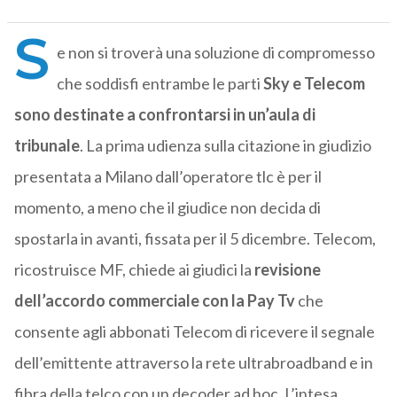
S
e non si troverà una soluzione di compromesso
che soddisfi entrambe le parti
Sky e Telecom
sono destinate a confrontarsi in un’aula di
tribunale
. La prima udienza sulla citazione in giudizio
presentata a Milano dall’operatore tlc è per il
momento, a meno che il giudice non decida di
spostarla in avanti, fissata per il 5 dicembre. Telecom,
ricostruisce MF, chiede ai giudici la
revisione
dell’accordo commerciale con la Pay Tv
che
consente agli abbonati Telecom di ricevere il segnale
dell’emittente attraverso la rete ultrabroadband e in
fibra della telco con un decoder ad hoc. L’intesa,