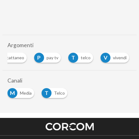
Argomenti
P
T
V
avio cattaneo
pay tv
telco
vivendi
Canali
M
T
Media
Telco