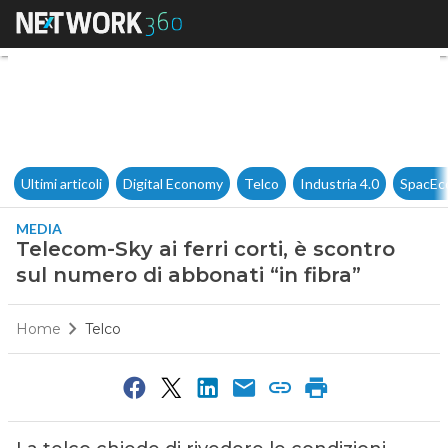
Telecom-Sky ai ferri corti, è s
Ultimi articoli
Digital Economy
Telco
Industria 4.0
SpacEc
MEDIA
Telecom-Sky ai ferri corti, è scontro
sul numero di abbonati “in fibra”
Home
Telco