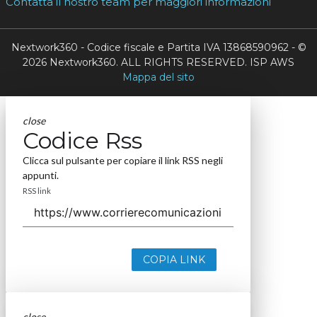
Contatta il nostro team per maggiori informazioni
Nextwork360 - Codice fiscale e Partita IVA 13868590962 - ©
2026 Nextwork360. ALL RIGHTS RESERVED. ISP AWS
Mappa del sito
close
Codice Rss
Clicca sul pulsante per copiare il link RSS negli
appunti.
RSS link
COPIA LINK
close