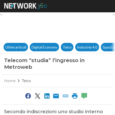
Telecom “studia” l’ingresso 
Ultimi articoli
Digital Economy
Telco
Industria 4.0
SpacEc
Telecom “studia” l’ingresso in
Metroweb
Home
Telco
Secondo indiscrezioni uno studio interno