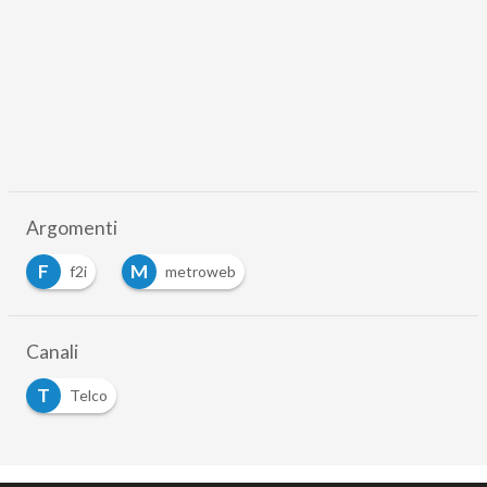
Argomenti
F
M
f2i
metroweb
Canali
T
Telco