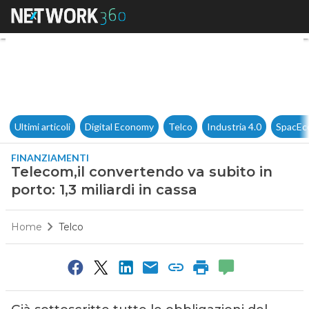
Telecom,il convertendo va subit
Ultimi articoli
Digital Economy
Telco
Industria 4.0
SpacEc
FINANZIAMENTI
Telecom,il convertendo va subito in
porto: 1,3 miliardi in cassa
Home
Telco