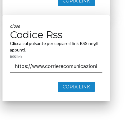
COPIA LINK
close
Codice Rss
Clicca sul pulsante per copiare il link RSS negli
appunti.
RSS link
COPIA LINK