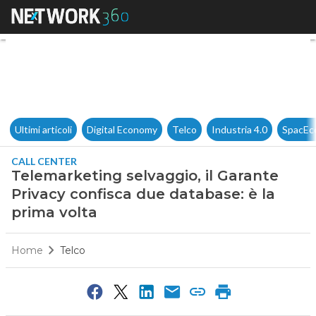
Telemarketing selvaggio, il G
Ultimi articoli
Digital Economy
Telco
Industria 4.0
SpacEc
CALL CENTER
Telemarketing selvaggio, il Garante
Privacy confisca due database: è la
prima volta
Home
Telco