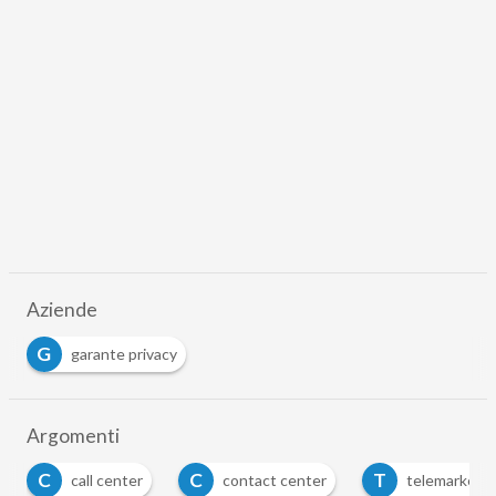
Aziende
G
garante privacy
Argomenti
C
T
call center
contact center
telemarketing