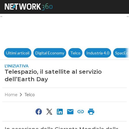
Telespazio, il satellite al serv
Ultimi articoli
Digital Economy
Telco
Industria 4.0
SpacEc
L'INIZIATIVA
Telespazio, il satellite al servizio
dell’Earth Day
Home
Telco