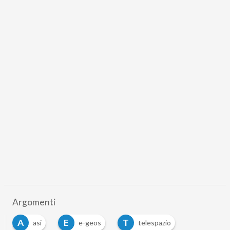
Argomenti
A
E
T
asi
e-geos
telespazio