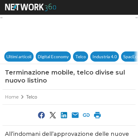
Terminazione mobile, telco div
Ultimi articoli
Digital Economy
Telco
Industria 4.0
SpacEc
Terminazione mobile, telco divise sul
nuovo listino
Home
Telco
All’indomani dell’approvazione delle nuove