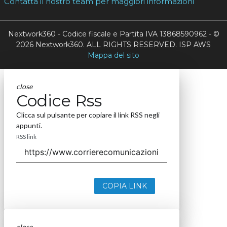
Contatta il nostro team per maggiori informazioni
Nextwork360 - Codice fiscale e Partita IVA 13868590962 - ©
2026 Nextwork360. ALL RIGHTS RESERVED. ISP AWS
Mappa del sito
close
Codice Rss
Clicca sul pulsante per copiare il link RSS negli
appunti.
RSS link
COPIA LINK
close