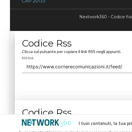
CAP 20133
Nextwork360 - Codice fi
Codice Rss
Clicca sul pulsante per copiare il link RSS negli appunti.
RSS link
Codice Rss
Clicca sul pulsante per copiare il link RSS negli appunti.
I tuoi contenuti, la tua pr
RSS link