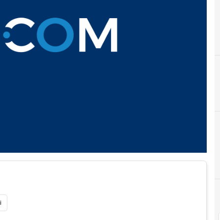
L
L'Espresso
i