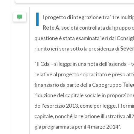
I
l progetto di integrazione tra i tre multi
Rete A
, società controllata dal gruppo 
questione è stata esaminata ieri dal Consig
riunito ieri sera sotto la presidenza di
Sever
“Il Cda – si legge in una nota dell’azienda –
relative al progetto sopracitato e preso at
finanziario da parte della Capogruppo
Tele
riduzione del capitale sociale in proporzion
dell’esercizio 2013, come per legge. I termin
capitale, nonché la relazione illustrativa al
già programmata per il 4 marzo 2014”.