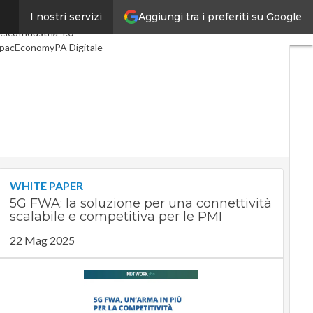
Aggiungi tra i preferiti su Google
I nostri servizi
ltimi articoli
Digital Economy
elco
Industria 4.0
pacEconomy
PA Digitale
reen economy
ntelligenza artificiale
ideointerviste
e Guide di CorCom
Podcast
rivacy
WHITE PAPER
5G FWA: la soluzione per una connettività
scalabile e competitiva per le PMI
22 Mag 2025