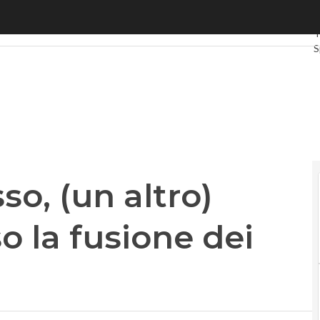
, (un altro) passo avanti verso la fusione dei mux
U
T
S
G
I
V
L
P
so, (un altro)
o la fusione dei