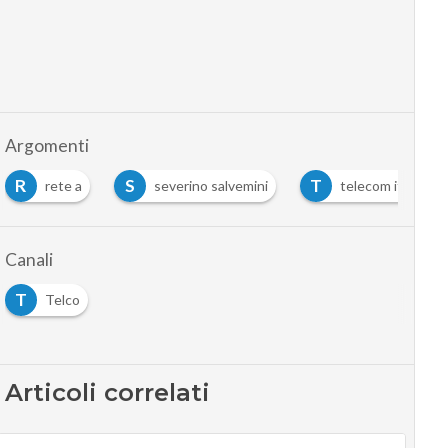
Argomenti
R
S
T
rete a
severino salvemini
telecom italia me
Canali
T
Telco
Articoli correlati