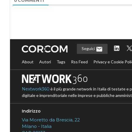
0
COMMENTI
Seguici
About
Autori
Tags
Rss Feed
Privacy e Cookie Poli
Nextwork360
è il più grande network in Italia di testate e 
digitale e imprenditoriale nelle imprese e pubbliche amministr
Indirizzo
Via Moretto da Brescia, 22
Milano - Italia