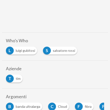
Who's Who
L
S
luigi gubitosi
salvatore rossi
Aziende
T
tim
Argomenti
C
F
F
M
Cloud
fibra
ftth
mobile