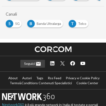
Canali
5
B
T
5G
Banda Ultralarga
Telco
Seguici
About
Autori
Tags
Rss Feed
Privacy e Cookie Policy
Terms&Conditions Contenuti Specialistici
Cookie Center
Nextwork360
è il più grande network in Italia di testate e portali