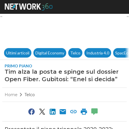
Tim alza la posta e spinge sul
Ultimi articoli
Digital Economy
Telco
Industria 4.0
SpacEc
PRIMO PIANO
Tim alza la posta e spinge sul dossier
Open Fiber. Gubitosi: “Enel si decida”
Home
Telco