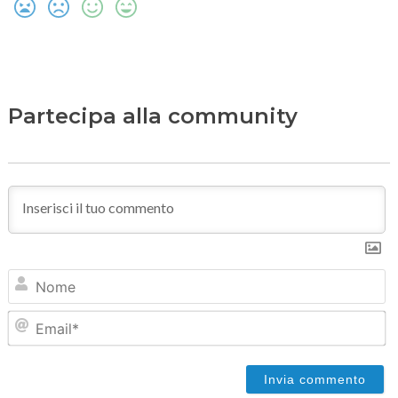
Partecipa alla community
N
Em