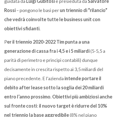
guidata da
Luigi Gubitosi
e presieduta da
Salvatore
Rossi
– pongono le basi per
un triennio di “rilancio”
che vedrà coinvolte tutte le business unit con
obiettivi sfidanti
.
P
er il triennio 2020-2022 Tim punta a una
generazione di cassa fra i 4,5 e i 5 miliardi
(5-5,5 a
parità di perimetro e principi contabili) dunque
decisamente in crescita rispetto ai 3,5 miliardi del
piano precedente. E l’azienda
intende portare il
debito after lease sotto la soglia dei 20 miliardi
entro l’anno prossimo
.
Obiettivi più ambiziosi anche
sul fronte costi
:
il nuovo target è ridurre del 10%
nel triennio la base aggredibile
(8% nel piano