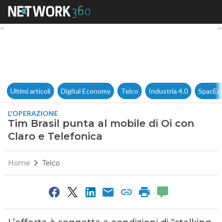
Tim Brasil punta al mobile di 
Ultimi articoli
Digital Economy
Telco
Industria 4.0
SpacEc
L'OPERAZIONE
Tim Brasil punta al mobile di Oi con
Claro e Telefonica
Home
Telco