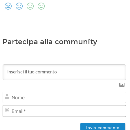
Partecipa alla community
N
Em