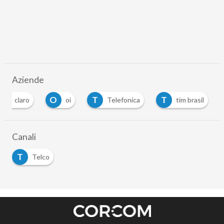
Aziende
C
O
T
T
claro
oi
Telefonica
tim brasil
Canali
T
Telco