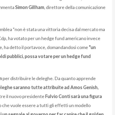
commenta
Simon Gillham
, direttore della comunicazione
emblea “non è stata una vittoria decisa dal mercato ma
a Cdp, ha votato per un hedge fund americano invece
ale, ha detto il portavoce, domandandosi come
“un
ldi pubblici, possa votare per un hedge fund
m
per distribuire le deleghe. Da quanto apprende
eleghe saranno tutte attribuite ad Amos Genish,
re il nuovo presidente
Fulvio Conti sarà una figura
he vuole essere a tutti gli effetti un modello
di un segnale al governo per far capire che il golden