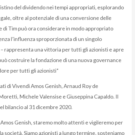
ripristino del dividendo nei tempi appropriati, esplorando
ale, oltre al potenziale di una conversione delle
te di Tim può ora considerare in modo appropriato
senza l’influenza sproporzionata di un singolo
 – rappresenta una vittoria per tutti gli azionisti e apre
à può costruire la fondazione di una nuova governance
re per tutti gli azionisti”
idati di Vivendi Amos Genish, Arnaud Roy de
oretti, Michele Valensise e Giuseppina Capaldo. Il
del bilancio al 31 dicembre 2020.
 Amos Genish, staremo molto attenti e vigileremo per
la società. Siamo azionisti a lungo termine, sosteniamo