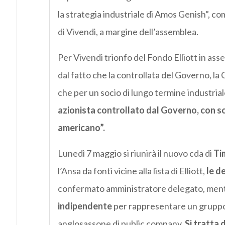
la strategia industriale di Amos Genish”, 
di Vivendi, a margine dell’assemblea.
Per Vivendi trionfo del Fondo Elliott in ass
dal fatto che la controllata del Governo, l
che per un socio di lungo termine industri
azionista controllato dal Governo, con so
americano”.
Lunedì 7 maggio si riunirà il nuovo cda di
Ti
l’Ansa da fonti vicine alla lista di Elliott,
le d
confermato amministratore delegato, ment
indipendente
per rappresentare un gruppo c
anglosassone di public company.
Si tratta 