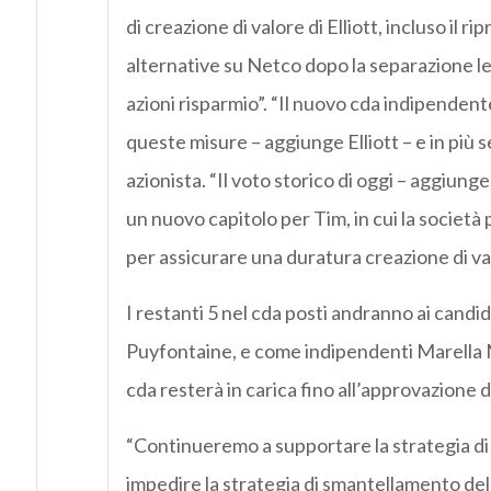
di creazione di valore di Elliott, incluso il 
alternative su Netco dopo la separazione leg
azioni risparmio”. “Il nuovo cda indipenden
queste misure – aggiunge Elliott – e in più 
azionista. “Il voto storico di oggi – aggiunge
un nuovo capitolo per Tim, in cui la societ
per assicurare una duratura creazione di valo
I restanti 5 nel cda posti andranno ai cand
Puyfontaine, e come indipendenti Marella M
cda resterà in carica fino all’approvazione 
“Continueremo a supportare la strategia di
impedire la strategia di smantellamento del