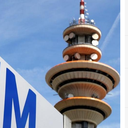
A
Amos Genish