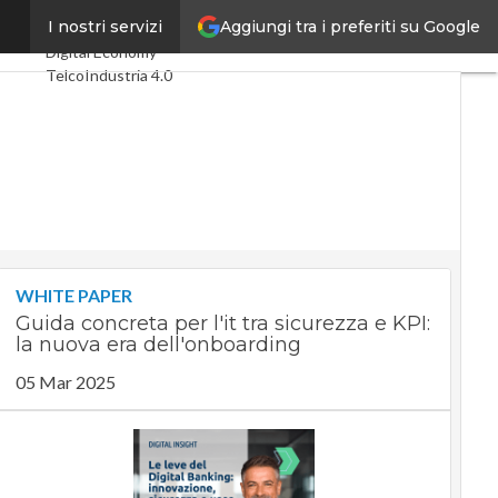
Aggiungi tra i preferiti su Google
iale”
I nostri servizi
Ultimi articoli
Digital Economy
Telco
Industria 4.0
SpacEconomy
PA Digitale
Green economy
Intelligenza
artificiale
Videointerviste
Le Guide di CorCom
Podcast
Privacy
WHITE PAPER
Guida concreta per l'it tra sicurezza e KPI:
la nuova era dell'onboarding
05 Mar 2025