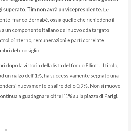
gi superato
.
Tim
non avrà un vicepresidente.
Le
ente Franco Bernabè, ossia quelle che richiedono il
ite a un componente italiano del nuovo cda targato
controllo interno, remunerazioni e parti correlate
mbri del consiglio.
 dopo la vittoria della lista del fondo Elliott. Il titolo,
5 ad un rialzo dell’1%, ha successivamente segnato una
prendersi nuovamente e salire dello 0,9%. Non si muove
continua a guadagnare oltre l’1% sulla piazza di Parigi.