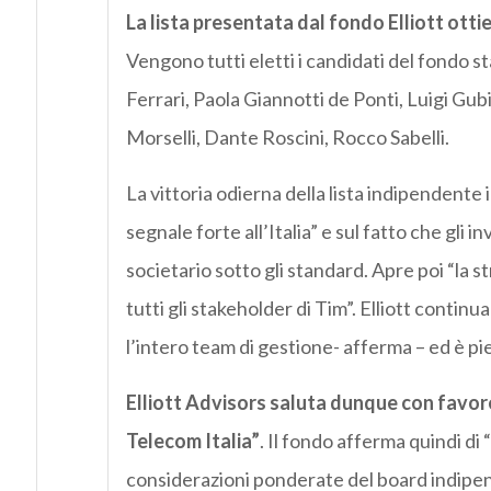
La lista presentata dal fondo Elliott otti
Vengono tutti eletti i candidati del fondo s
Ferrari, Paola Giannotti de Ponti, Luigi Gu
Morselli, Dante Roscini, Rocco Sabelli.
La vittoria odierna della lista indipendente 
segnale forte all’Italia” e sul fatto che gli
societario sotto gli standard. Apre poi “la s
tutti gli stakeholder di Tim”. Elliott conti
l’intero team di gestione- afferma – ed è pi
Elliott Advisors saluta dunque con favore
Telecom Italia”
. Il fondo afferma quindi di
considerazioni ponderate del board indipe