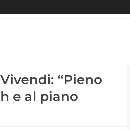
Vivendi: “Pieno sostegno a Genish e al piano industr
 Vivendi: “Pieno
h e al piano