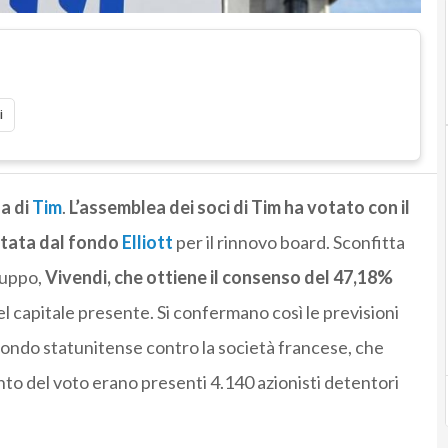
i
a di
Tim
.
L’assemblea dei soci di Tim ha votato con il
ntata dal fondo
Elliott
per il rinnovo board. Sconfitta
gruppo,
Vivendi, che ottiene il consenso del 47,18%
l capitale presente. Si confermano così le previsioni
fondo statunitense contro la società francese, che
to del voto erano presenti 4.140 azionisti detentori