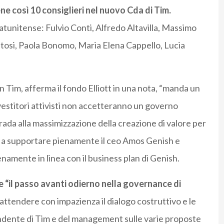
ene così 10 consiglieri nel nuovo Cda di Tim.
tatunitense: Fulvio Conti, Alfredo Altavilla, Massimo
bitosi, Paola Bonomo, Maria Elena Cappello, Lucia
in Tim, afferma il fondo Elliott in una nota, “manda un
 investitori attivisti non accetteranno un governo
trada alla massimizzazione della creazione di valore per
nua a supportare pienamente il ceo Amos Genish e
enamente in linea con il business plan di Genish.
 “il passo avanti odierno nella governance di
 “attendere con impazienza il dialogo costruttivo e le
ndente di Tim e del management sulle varie proposte