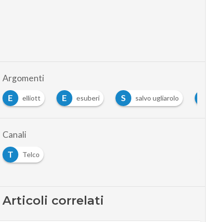
Argomenti
E
E
S
T
elliott
esuberi
salvo ugliarolo
te
Canali
T
Telco
Articoli correlati