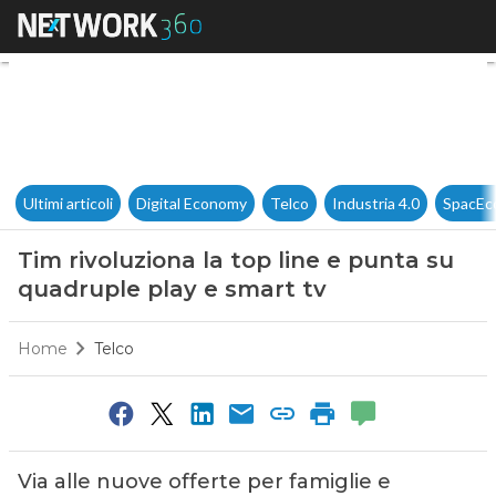
Tim rivoluziona la top line e
Ultimi articoli
Digital Economy
Telco
Industria 4.0
SpacEc
Tim rivoluziona la top line e punta su
quadruple play e smart tv
Home
Telco
Via alle nuove offerte per famiglie e