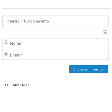
N
Em
0
COMMENTI