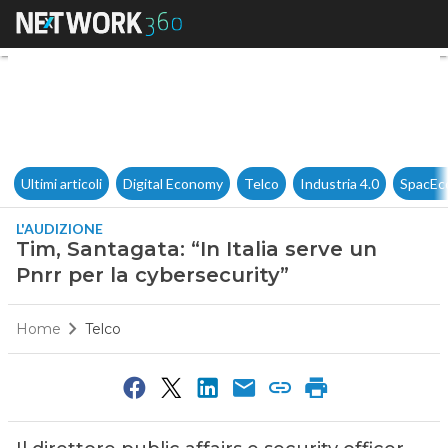
Tim, Santagata: “In Italia serv
Ultimi articoli
Digital Economy
Telco
Industria 4.0
SpacEc
L'AUDIZIONE
Tim, Santagata: “In Italia serve un
Pnrr per la cybersecurity”
Home
Telco