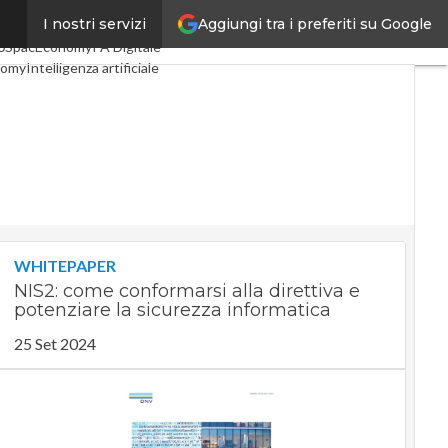
Aggiungi tra i preferiti su Google
I nostri servizi
li
Digital Economy
Telco
0
SpacEconomy
PA Digitale
nomy
Intelligenza artificiale
iste
Le Guide di CorCom
vacy
WHITEPAPER
NIS2: come conformarsi alla direttiva e
potenziare la sicurezza informatica
25 Set 2024