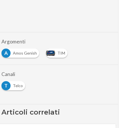
Argomenti
A
Amos Genish
TIM
Canali
T
Telco
Articoli correlati