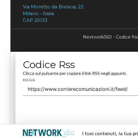
Via Moretto da Brescia, 22
Milano - Italia
CAP 20133
Nextwork360 - Codice fi
Codice Rss
Clicca sul pulsante per copiare il link RSS negli appunti.
RSS link
I tuoi contenuti, la tua pr
Codice Rss