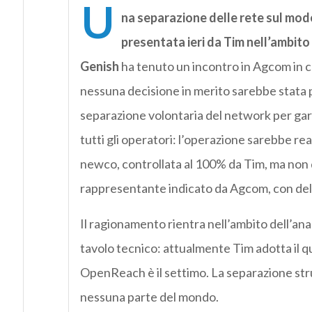
U
na separazione delle rete sul mod
presentata ieri da Tim nell’ambit
Genish
ha tenuto un incontro in Agcom in c
nessuna decisione in merito sarebbe stata pre
separazione volontaria del network per garan
tutti gli operatori: l’operazione sarebbe rea
newco, controllata al 100% da Tim, ma non 
rappresentante indicato da Agcom, con del
Il ragionamento rientra nell’ambito dell’anal
tavolo tecnico: attualmente Tim adotta il 
OpenReach è il settimo. La separazione stru
nessuna parte del mondo.