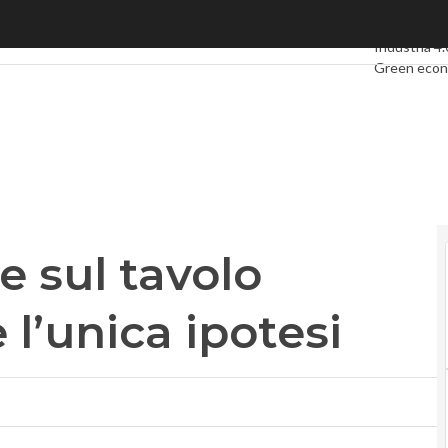
sul tavolo Agcom. Ma non è l’unica ipotesi
Ultimi artico
Industria 4.
Green eco
Videointerv
Podcast
Pri
e sul tavolo
l’unica ipotesi