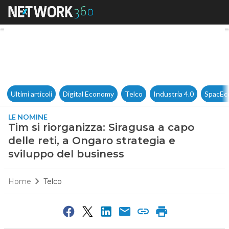
Tim si riorganizza: Siragusa a
Ultimi articoli
Digital Economy
Telco
Industria 4.0
SpacEc
LE NOMINE
Tim si riorganizza: Siragusa a capo
delle reti, a Ongaro strategia e
sviluppo del business
Home
Telco