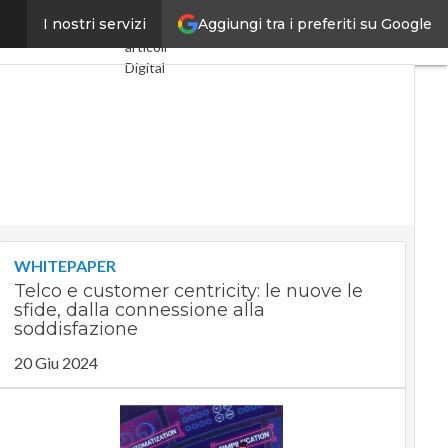
Aggiungi tra i preferiti su Google
 sta cambiando”
I nostri servizi
Ultimi
articoli
Digital
Economy
Telco
Industria
4.0
SpacEconomy
PA
Digitale
Green
economy
WHITEPAPER
Intelligenza
Telco e customer centricity: le nuove le
artificiale
sfide, dalla connessione alla
Videointerviste
soddisfazione
Le
20 Giu 2024
Guide di
CorCom
Podcast
Privacy