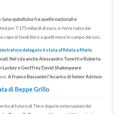
he
(una quindicina fra quelle nazionali e
ed per 7,175 miliardi di euro, in forte rialzo dai
o capo ai fondi Bei e a quelli messi in campo dai soci.
inistratore delegato è stata affidata a Mario
nali. Nel cda anche Alessandro Tonetti e Roberta
 Luckey e Geoffrey David Shakespeare
ent.
A Franco Bassanini l’incarico di Senior Advisor.
ata di Beppe Grillo
merito al futuro di Tim e dopo le esternazioni dei