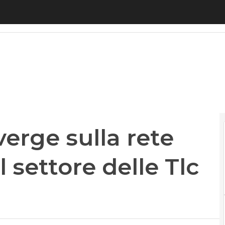
ge sulla rete unica. Labriola: “Il settore delle Tlc
erge sulla rete
l settore delle Tlc