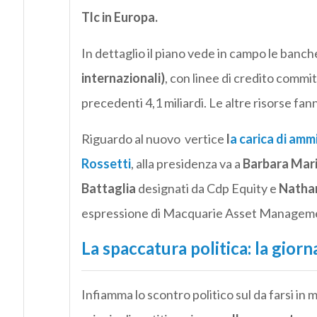
Tlc in Europa.
In dettaglio il piano vede in campo le banc
internazionali)
, con linee di credito committ
precedenti 4,1 miliardi. Le altre risorse fann
Riguardo al nuovo vertice
l
a carica di amm
Rossetti
, alla presidenza va a
Barbara Mari
Battaglia
designati da Cdp Equity e
Nathan
espressione di Macquarie Asset Managem
La spaccatura politica: la giorn
Infiamma lo scontro politico sul da farsi in 