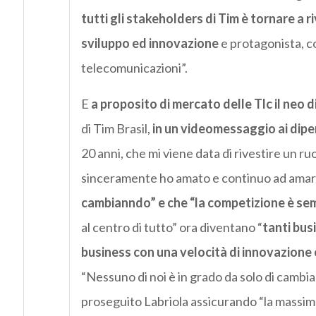
tutti gli stakeholders di Tim è tornare a r
sviluppo ed innovazione
e protagonista, co
telecomunicazioni”.
E
a proposito di mercato delle Tlc il neo 
di Tim Brasil,
in un videomessaggio ai dip
20 anni, che mi viene data di rivestire un ru
sinceramente ho amato e continuo ad amare”
cambianndo” e che “la competizione è se
al centro di tutto” ora diventano “
tanti bus
business con una velocità di innovazione
“Nessuno di noi è in grado da solo di cambiar
proseguito Labriola assicurando “la massima 