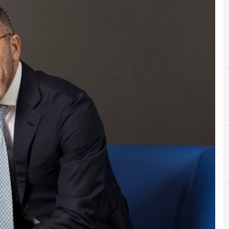
M
Mila 