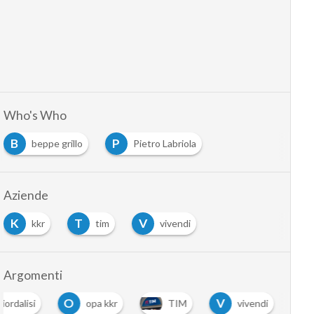
Who's Who
B
P
beppe grillo
Pietro Labriola
Aziende
K
T
V
kkr
tim
vivendi
Argomenti
O
V
Fiordalisi
opa kkr
TIM
vivendi