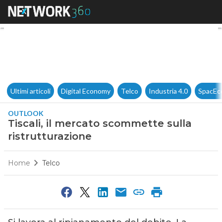
Tiscali, il mercato scommette 
Ultimi articoli
Digital Economy
Telco
Industria 4.0
SpacEc
OUTLOOK
Tiscali, il mercato scommette sulla
ristrutturazione
Home
Telco