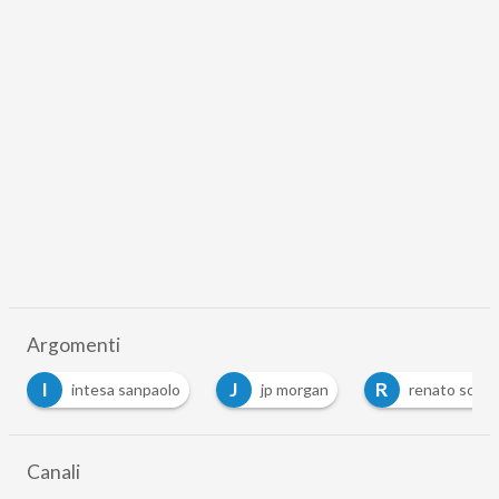
Argomenti
I
J
R
intesa sanpaolo
jp morgan
renato soru
Canali