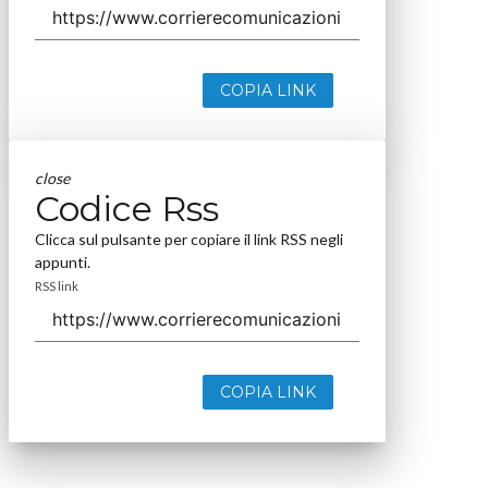
COPIA LINK
close
Codice Rss
Clicca sul pulsante per copiare il link RSS negli
appunti.
RSS link
COPIA LINK