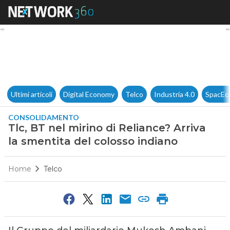
Tlc, BT nel mirino di Reliance
Ultimi articoli
Digital Economy
Telco
Industria 4.0
SpacEc
CONSOLIDAMENTO
Tlc, BT nel mirino di Reliance? Arriva
la smentita del colosso indiano
Home
Telco