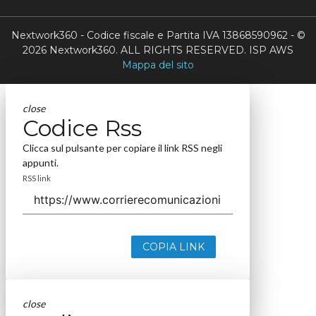
Nextwork360 - Codice fiscale e Partita IVA 13868590962 - ©
2026 Nextwork360. ALL RIGHTS RESERVED. ISP AWS
Mappa del sito
close
Codice Rss
Clicca sul pulsante per copiare il link RSS negli
appunti.
RSS link
COPIA LINK
close