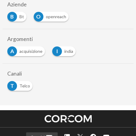
Aziende
B
O
Bt
openreach
…
Argomenti
A
I
acquisizione
india
…
Canali
T
Telco