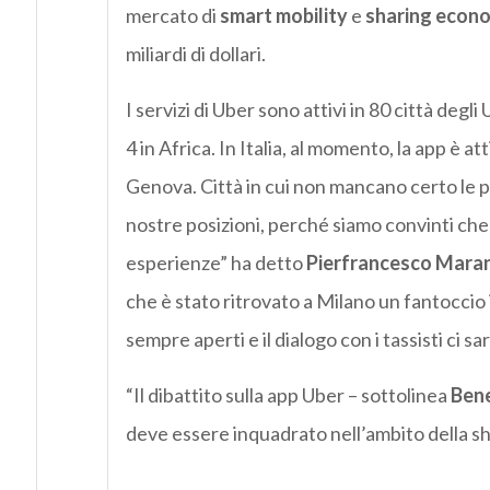
mercato di
smart mobility
e
sharing econ
miliardi di dollari.
I servizi di Uber sono attivi in 80 città degl
4 in Africa. In Italia, al momento, la app è 
Genova. Città in cui non mancano certo le p
nostre posizioni, perché siamo convinti che 
esperienze” ha detto
Pierfrancesco Mara
che è stato ritrovato a Milano un fantoccio 
sempre aperti e il dialogo con i tassisti ci
“Il dibattito sulla app Uber – sottolinea
Bene
deve essere inquadrato nell’ambito della sh