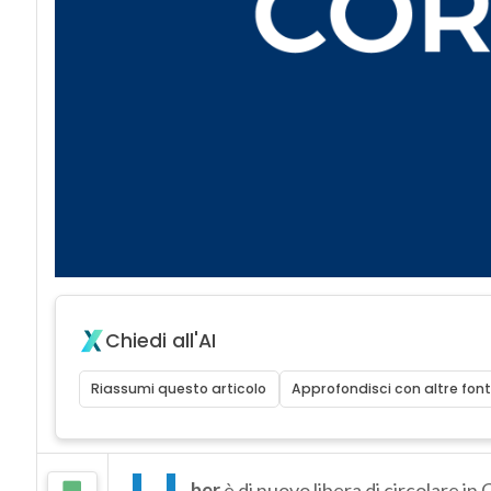
Chiedi all'AI
Riassumi questo articolo
Approfondisci con altre font
ber
è di nuovo libera di circolare i