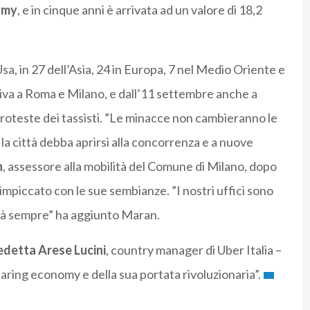
omy
, e in cinque anni è arrivata ad un valore di 18,2
i Usa, in 27 dell’Asia, 24 in Europa, 7 nel Medio Oriente e
attiva a Roma e Milano, e dall’11 settembre anche a
roteste dei tassisti. ”Le minacce non cambieranno le
la città debba aprirsi alla concorrenza e a nuove
n
, assessore alla mobilità del Comune di Milano, dopo
impiccato con le sue sembianze. ”I nostri uffici sono
 sarà sempre” ha aggiunto Maran.
detta Arese Lucini
, country manager di Uber Italia –
aring economy e della sua portata rivoluzionaria”.