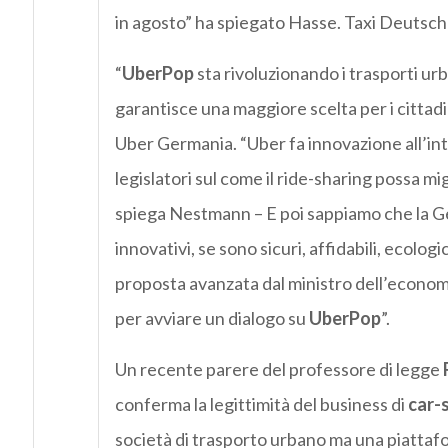
in agosto” ha spiegato Hasse. Taxi Deutsch
“
UberPop
sta rivoluzionando i trasporti urb
garantisce una maggiore scelta per i cittad
Uber Germania. “Uber fa innovazione all’inte
legislatori sul come il ride-sharing possa 
spiega Nestmann – E poi sappiamo che la Ger
innovativi, se sono sicuri, affidabili, ecolog
proposta avanzata dal ministro dell’econo
per avviare un dialogo su
UberPop
”.
Un recente parere del professore di legge
conferma la legittimità del business di
car-
società di trasporto urbano ma una piattaf