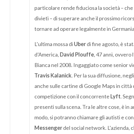
particolare rende fiduciosa la società – che
divieti – di superare anche il prossimo ric
tornare ad operare legalmente in Germania
L’ultima mossa di
Uber
di fine agosto, è sta
d’America,
David Plouffe
, 47 anni, ovvero 
Bianca nel 2008. Ingaggiato come senior vic
Travis Kalanick
. Per la sua diffusione, neg
anche sulle cartine di Google Maps in città
competizione con il concorrente
Lyft
. Segn
presenti sulla scena. Tra le altre cose, è in
modo, si potranno chiamare gli autisti e cond
Messenger
del social network. L’azienda, 