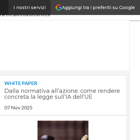
Aggiungi tra i preferiti su Google
I nostri servizi
ustria 4.0
SpacEconomy
 artificiale
Videointerviste
WHITE PAPER
Dalla normativa all’azione: come rendere
concreta la legge sull’IA dell’UE
07 Nov 2025