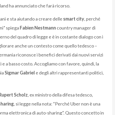
land ha annunciato che farà ricorso.
ani e sta aiutando a creare delle
smart city
, perché
ini” spiega
Fabien Nestmann
country manager di
rno del quadro di legge e è in costante dialogo con i
migliorare anche un contesto come quello tedesco –
mania riconosce i benefici derivati dai nuovi servizi
ici e a basso costo. Accogliamo con favore, quindi, la
mia
Sigmar Gabriel
e degli altri rappresentanti politici,
Rupert Scholz
, ex ministro della difesa tedesco,
sharing
, si legge nella nota: “Perché Uber non è una
orma elettronica di auto-sharing”. Questo concetto in