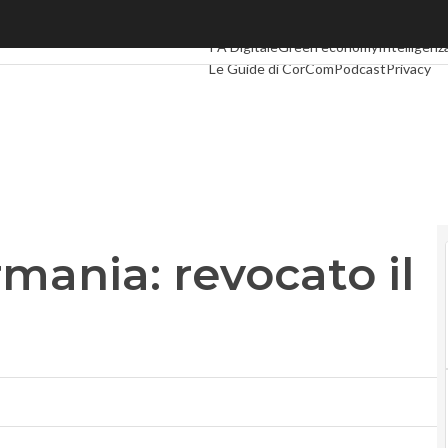
nia: revocato il divieto
Ultimi articoli
Digital Economy
Telco
Ind
PA Digitale
Green economy
Intelligenza
Le Guide di CorCom
Podcast
Privacy
mania: revocato il