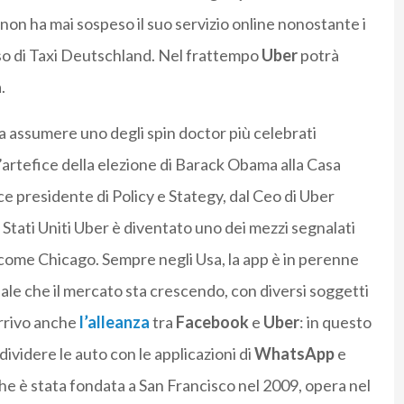
 non ha mai sospeso il suo servizio online nonostante i
orso di Taxi Deutschland. Nel frattempo
Uber
potrà
.
ta assumere uno degli spin doctor più celebrati
l’artefice della elezione di Barack Obama alla Casa
e presidente di Policy e Stategy, dal Ceo di Uber
li Stati Uniti Uber è diventato uno dei mezzi segnalati
 come Chicago. Sempre negli Usa, la app è in perenne
ale che il mercato sta crescendo, con diversi soggetti
 arrivo anche
l’alleanza
tra
Facebook
e
Uber
: in questo
ividere le auto con le applicazioni di
WhatsApp
e
che è stata fondata a San Francisco nel 2009, opera nel