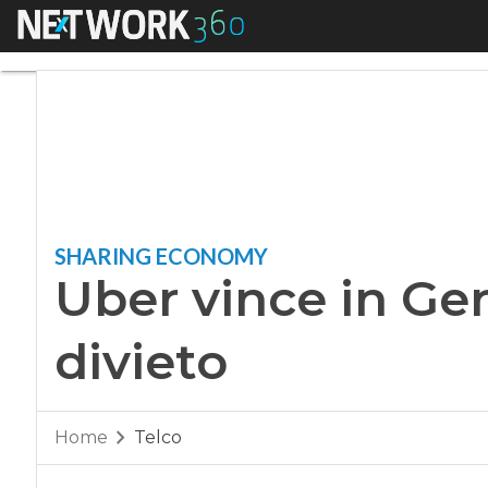
Menu
Uber vince in Germa
SHARING ECONOMY
Uber vince in Ger
divieto
Home
Telco