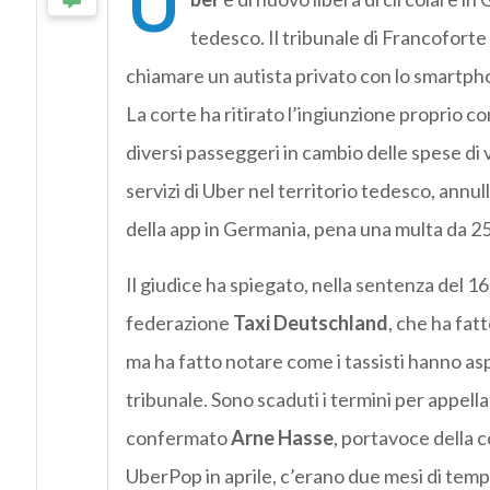
U
tedesco. Il tribunale di Francoforte
chiamare un autista privato con lo smartphon
La corte ha ritirato l’ingiunzione proprio c
diversi passeggeri in cambio delle spese di vi
servizi di Uber nel territorio tedesco, annul
della app in Germania, pena una multa da 2
Il giudice ha spiegato, nella sentenza del 
federazione
Taxi Deutschland
, che ha fat
ma ha fatto notare come i tassisti hanno as
tribunale. Sono scaduti i termini per appell
confermato
Arne Hasse
, portavoce della c
UberPop in aprile, c’erano due mesi di tempo