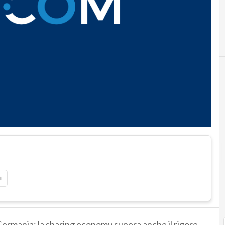
i
n Germania: la sharing economy supera anche il rigore