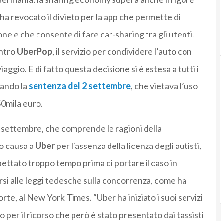
 ha revocato il divieto per la app che permette di
e e che consente di fare car-sharing tra gli utenti.
ontro
UberPop
, il servizio per condividere l’auto con
aggio. E di fatto questa decisione si è estesa a tutti i
lando la
sentenza del 2 settembre
, che vietava l’uso
50mila euro.
16 settembre, che comprende le ragioni della
to causa a
Uber
per l’assenza della licenza degli autisti,
pettato troppo tempo prima di portare il caso in
arsi alle leggi tedesche sulla concorrenza, come ha
orte, al New York Times. “Uber ha iniziato i suoi servizi
 per il ricorso che però è stato presentato dai tassisti