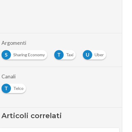
Argomenti
S
T
U
Sharing Economy
Taxi
Uber
Canali
T
Telco
Articoli correlati