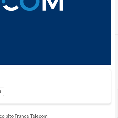
i
a colpito France Telecom