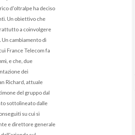
orico d’oltralpe ha deciso
nti. Un obiettivo che
rattutto a coinvolgere
po. Un cambiamento di
 cui France Telecom fa
mmi, e che, due
entazione dei
an Richard, attuale
 timone del gruppo dal
o sottolineato dalle
onseguiti su cui si
nte e direttore generale
 dall’azienda sul