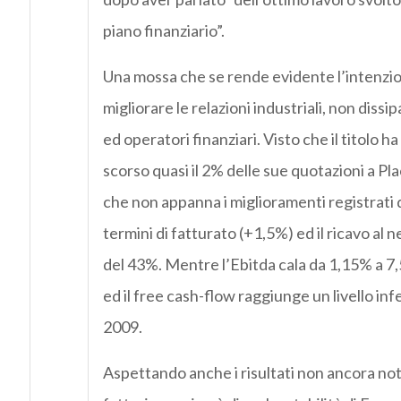
piano finanziario”.
Una mossa che se rende evidente l’intenzio
migliorare le relazioni industriali, non dissip
ed operatori finanziari. Visto che il titolo 
scorso quasi il 2% delle sue quotazioni a Pla
che non appanna i miglioramenti registrati d
termini di fatturato (+1,5%) ed il ricavo al 
del 43%. Mentre l’Ebitda cala da 1,15% a 7,5
ed il free cash-flow raggiunge un livello inf
2009.
Aspettando anche i risultati non ancora noti 