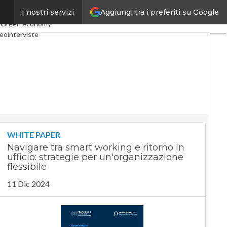
Aggiungi tra i preferiti su Google
I nostri servizi
nomy
Telco
Industria 4.0
e
Green economy
eointerviste
ast
Privacy
WHITE PAPER
Navigare tra smart working e ritorno in
ufficio: strategie per un'organizzazione
flessibile
11 Dic 2024