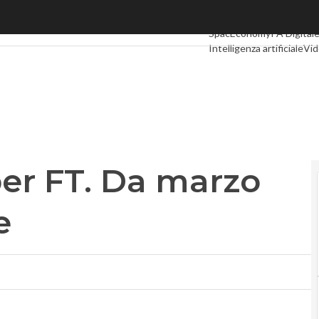
r FT. Da marzo Richard al timone
Ultimi articoli
Digital Eco
SpacEconomy
PA Digital
Intelligenza artificiale
Vid
Le Guide di CorCom
Podc
per FT. Da marzo
e