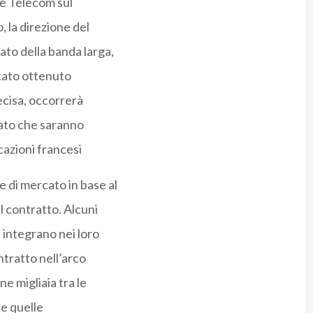
nce Telecom sul
, la direzione del
ato della banda larga,
ltato ottenuto
recisa, occorrerà
rcato che saranno
cazioni francesi
e di mercato in base al
l contratto. Alcuni
 integrano nei loro
ontratto nell’arco
ne migliaia tra le
e quelle