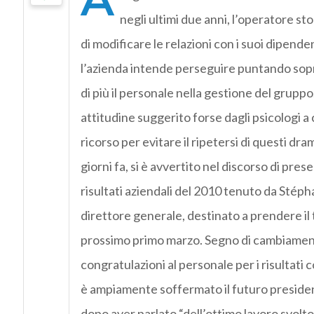
negli ultimi due anni, l’operatore st
di modificare le relazioni con i suoi dipende
l’azienda intende perseguire puntando sop
di più il personale nella gestione del grup
attitudine suggerito forse dagli psicologi a
ricorso per evitare il ripetersi di questi dra
giorni fa, si è avvertito nel discorso di pres
risultati aziendali del 2010 tenuto da Stéph
direttore generale, destinato a prendere il
prossimo primo marzo. Segno di cambiament
congratulazioni al personale per i risultati c
è ampiamente soffermato il futuro preside
dopo aver parlato “dell’ottimo lavoro svolto