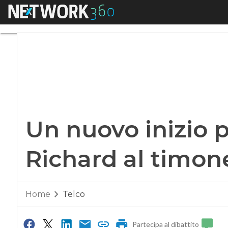
Menu
Un nuovo inizio pe
Un nuovo inizio 
Richard al timon
Home
Telco
Partecipa al dibattito