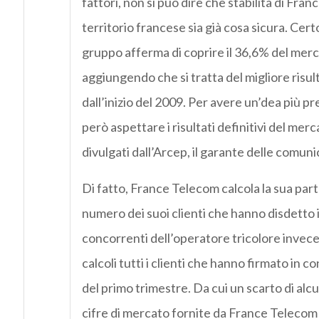
fattori, non si può dire che stabilità di Fra
territorio francese sia già cosa sicura. Certo
gruppo afferma di coprire il 36,6% del merc
aggiungendo che si tratta del migliore risu
dall’inizio del 2009. Per avere un’dea più p
però aspettare i risultati definitivi del me
divulgati dall’Arcep, il garante delle comuni
Di fatto, France Telecom calcola la sua part
numero dei suoi clienti che hanno disdetto i
concorrenti dell’operatore tricolore invece
calcoli tutti i clienti che hanno firmato in c
del primo trimestre. Da cui un scarto di alcu
cifre di mercato fornite da France Telecom 